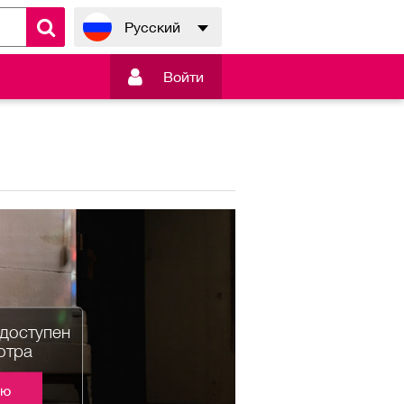
Русский

Войти
едоступен
отра
ию