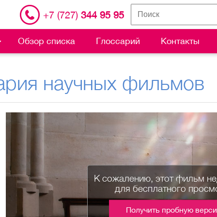
+7 (727)
344 95 95
Обзор списка
Глоссарий
Контакты
ария научных фильмов
К сожалению, этот фильм н
для бесплатного просм
Получить пробную верс