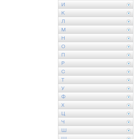
И
К
Л
М
Н
О
П
Р
С
Т
У
Ф
Х
Ц
Ч
Ш
Щ