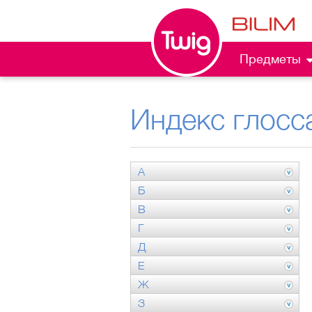
Предметы
Индекс глосс
А
Б
В
Г
Д
Е
Ж
З