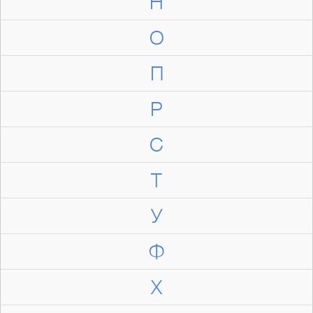
Н
О
П
Р
С
Т
У
Ф
Х