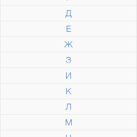
Д
Е
Ж
З
И
К
Л
М