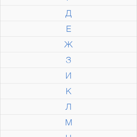
Д
Е
Ж
З
И
К
Л
М