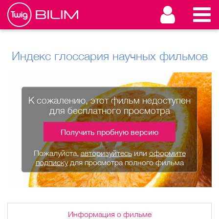
Индекс глоссария научных фильмов
К сожалению, этот фильм недоступен
для бесплатного просмотра
Получить пробную версию
Пожалуйста,
авторизуйтесь
или
оформите
подписку
для просмотра полного фильма
Информация о фильме