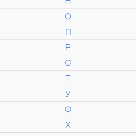
Н
О
П
Р
С
Т
У
Ф
Х