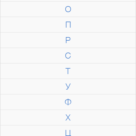
О
П
Р
С
Т
У
Ф
Х
Ц