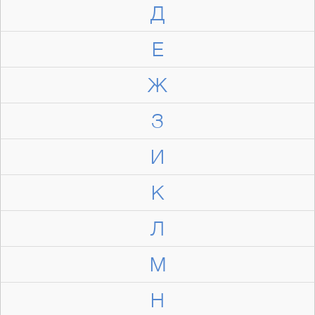
Д
Е
Ж
З
И
К
Л
М
Н