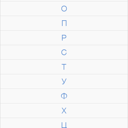
О
П
Р
С
Т
У
Ф
Х
Ц