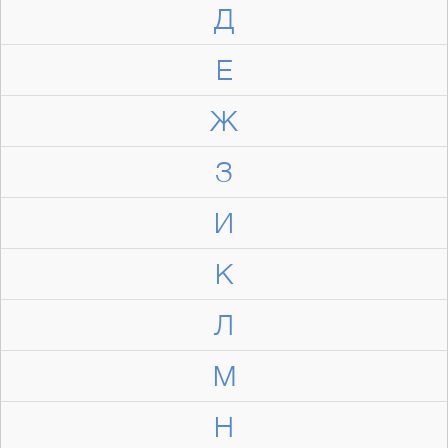
Д
Е
Ж
З
И
К
Л
М
Н