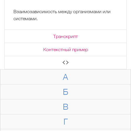
Взаимозависимость между организмами или
системами.
Транскрипт
Контекстный пример
А
Б
В
Г