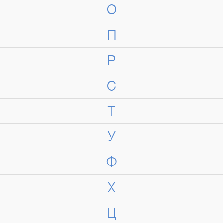
О
П
Р
С
Т
У
Ф
Х
Ц