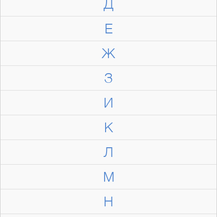
Д
Е
Ж
З
И
К
Л
М
Н