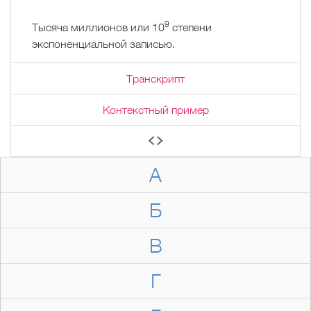
9
Тысяча миллионов или 10
степени
экспоненциальной записью.
Транскрипт
Контекстный пример
А
Б
В
Г