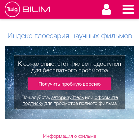
Индекс глоссария научных фильмов
К сожалению, этот фильм недоступен
для бесплатного просмотра
Получить пробную версию
Пожалуйста,
авторизуйтесь
или
оформите
подписку
для просмотра полного фильма
Информация о фильме