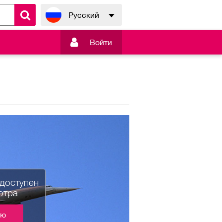
Русский

Войти
едоступен
отра
ию