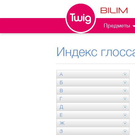
Предметы
Индекс глосс
А
Б
В
Г
Д
Е
Ж
З