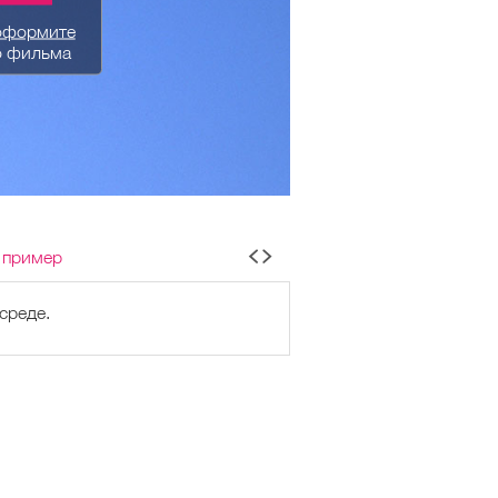
оформите
о фильма
 пример
среде.