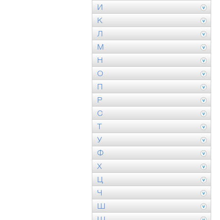
И
К
Л
М
Н
О
П
Р
С
Т
У
Ф
Х
Ц
Ч
Ш
Щ