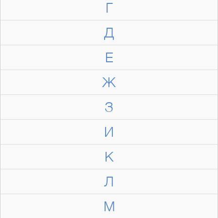
Г
Д
Е
Ж
З
И
К
Л
М