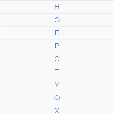
Н
О
П
Р
С
Т
У
Ф
Х