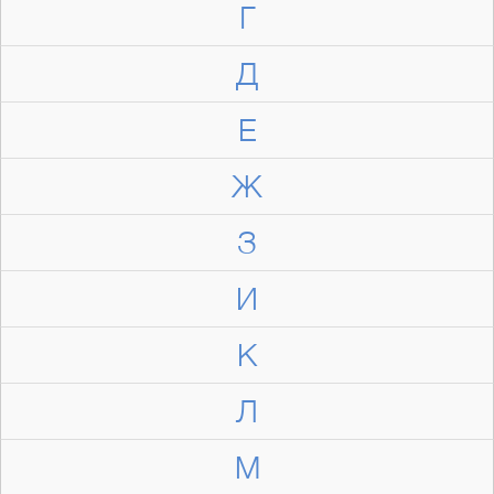
Г
Д
Е
Ж
З
И
К
Л
М