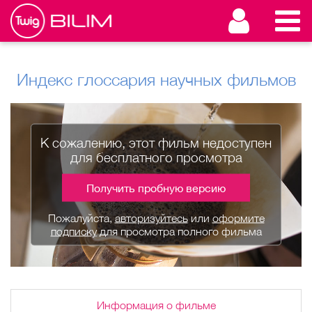
Индекс глоссария научных фильмов
К сожалению, этот фильм недоступен
для бесплатного просмотра
Получить пробную версию
Пожалуйста,
авторизуйтесь
или
оформите
подписку
для просмотра полного фильма
Информация о фильме