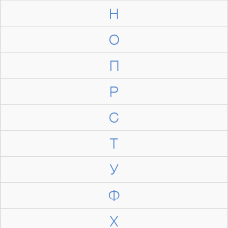
Н
О
П
Р
С
Т
У
Ф
Х