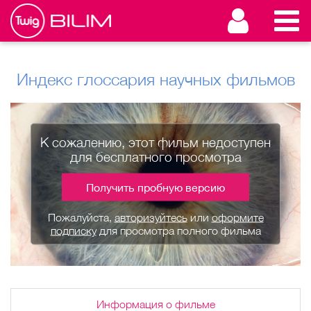
Индекс глоссария научных фильмов
К сожалению, этот фильм недоступен
для бесплатного просмотра
Получить пробную версию
Пожалуйста,
авторизуйтесь
или
оформите
подписку
для просмотра полного фильма
Информация о фильме