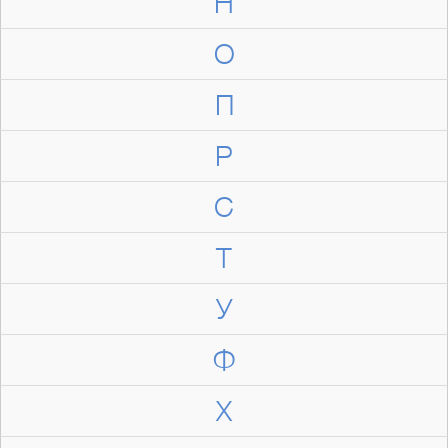
Н
О
П
Р
С
Т
У
Ф
Х