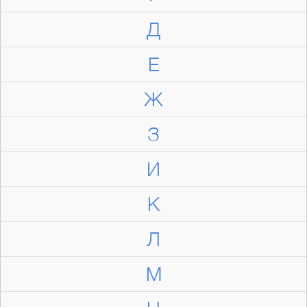
Д
Е
Ж
З
И
К
Л
М