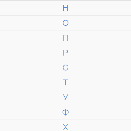
Н
О
П
Р
С
Т
У
Ф
Х