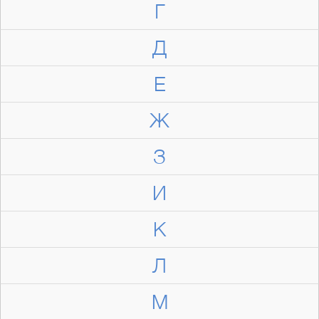
Г
Д
Е
Ж
З
И
К
Л
М