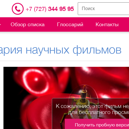
+7 (727)
344 95 95
Обзор списка
Глоссарий
Контакты
ария научных фильмов
К сожалению, этот фильм н
для бесплатного просм
Получить пробную верс