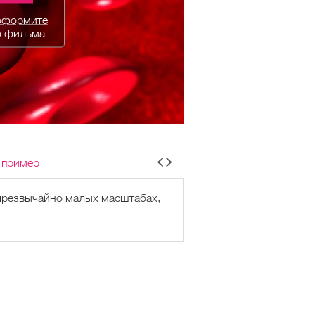
оформите
о фильма
 пример
 чрезвычайно малых масштабах,