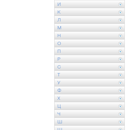
И
К
Л
М
Н
О
П
Р
С
Т
У
Ф
Х
Ц
Ч
Ш
Щ