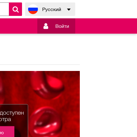
Русский

Войти
едоступен
отра
ию