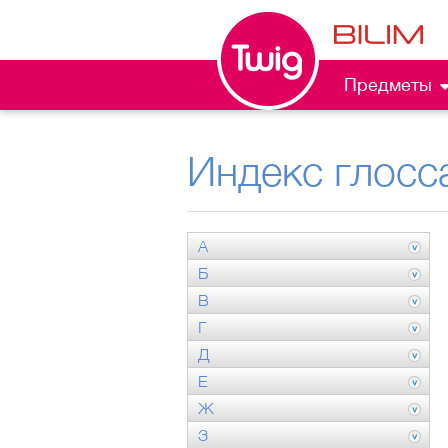
Предметы
Индекс глосс
А
Б
В
Г
Д
Е
Ж
З