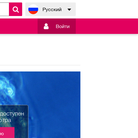
Русский

Войти
едоступен
отра
ию