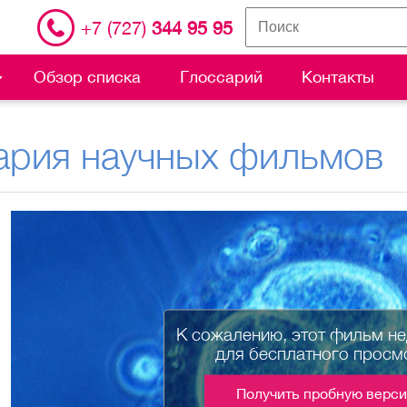
+7 (727)
344 95 95
Обзор списка
Глоссарий
Контакты
ария научных фильмов
К сожалению, этот фильм н
для бесплатного просм
Получить пробную верс