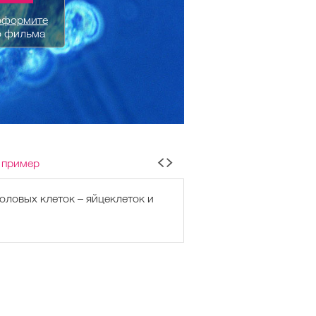
оформите
о фильма
 пример
оловых клеток – яйцеклеток и