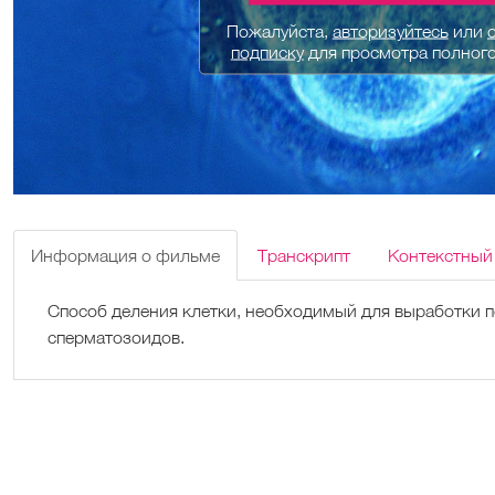
Пожалуйста,
авторизуйтесь
или
подписку
для просмотра полног
Информация о фильме
Транскрипт
Контекстный
Способ деления клетки, необходимый для выработки п
сперматозоидов.