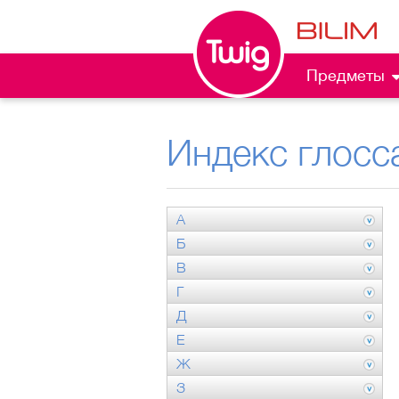
Предметы
Индекс глосс
А
Б
В
Г
Д
Е
Ж
З