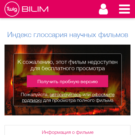
Индекс глоссария научных фильмов
К сожалению, этот фильм недоступен
для бесплатного просмотра
Получить пробную версию
Пожалуйста,
авторизуйтесь
или
оформите
подписку
для просмотра полного фильма
Информация о фильме