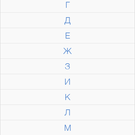
Г
Д
Е
Ж
З
И
К
Л
М