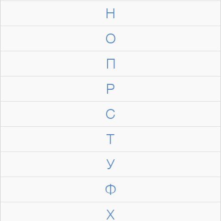
Н
О
П
Р
С
Т
У
Ф
Х