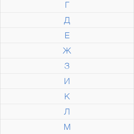
Г
Д
Е
Ж
З
И
К
Л
М