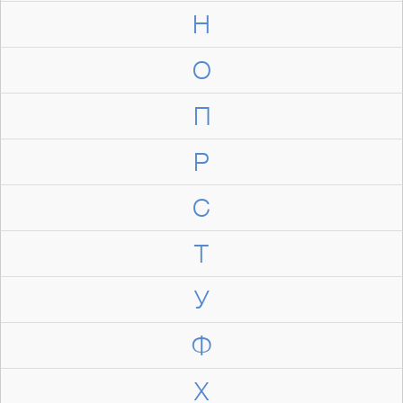
Н
О
П
Р
С
Т
У
Ф
Х