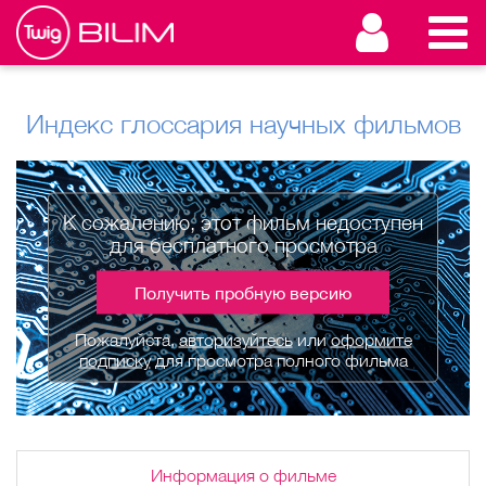
Индекс глоссария научных фильмов
К сожалению, этот фильм недоступен
для бесплатного просмотра
Получить пробную версию
Пожалуйста,
авторизуйтесь
или
оформите
подписку
для просмотра полного фильма
Информация о фильме