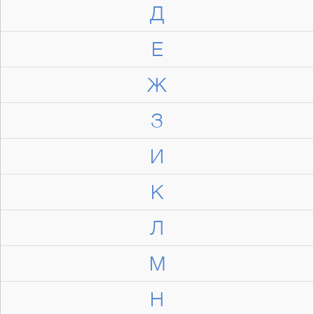
Д
Е
Ж
З
И
К
Л
М
Н