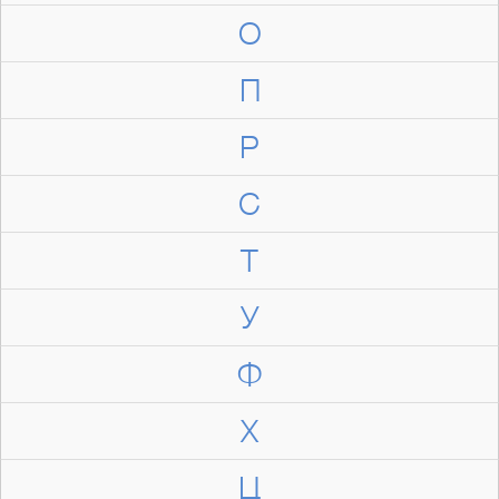
О
П
Р
С
Т
У
Ф
Х
Ц