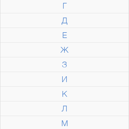
Г
Д
Е
Ж
З
И
К
Л
М