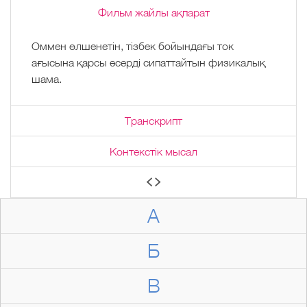
Фильм жайлы ақпарат
Оммен өлшенетін, тізбек бойындағы ток
ағысына қарсы әсерді сипаттайтын физикалық
шама.
Транскрипт
Контекстік мысал
А
Б
В