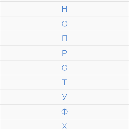
Н
О
П
Р
С
Т
У
Ф
Х