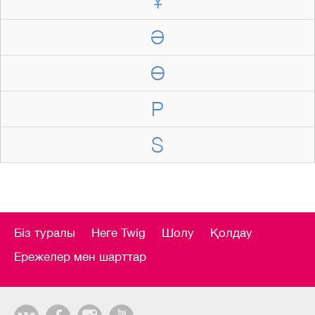
Ұ
Ә
Ө
P
S
Біз туралы
Неге Twig
Шолу
Қолдау
Ережелер мен шарттар