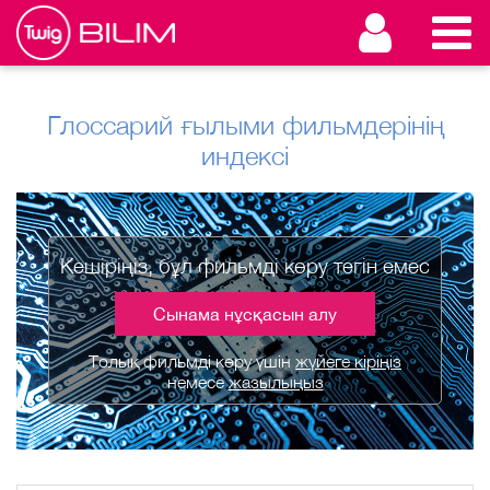
Глоссарий ғылыми фильмдерінің
индексі
Кешіріңіз, бұл фильмді көру тегін емес
Сынама нұсқасын алу
Толық фильмді көру үшін
жүйеге кіріңіз
немесе
жазылыңыз