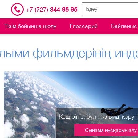
+7 (727)
344 95 95
Тізім бойынша шолу
Глоссарий
Байланыс
лыми фильмдерінің инде
Кешіріңіз, бұл фильмді көру 
Сынама нұсқасын алу