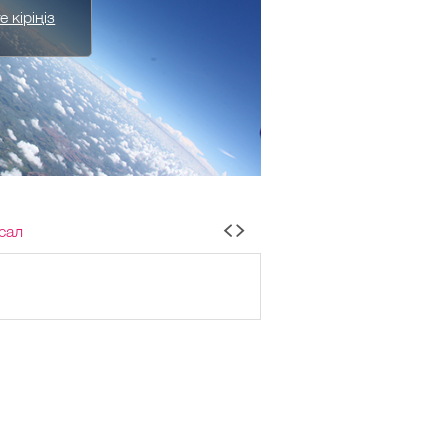
 кіріңіз
сал