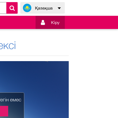
Қазақша

Кiру
ксі
тегін емес