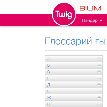
Пәндер
Глоссарий ғы
А
Б
В
Г
Д
Е
Ж
З