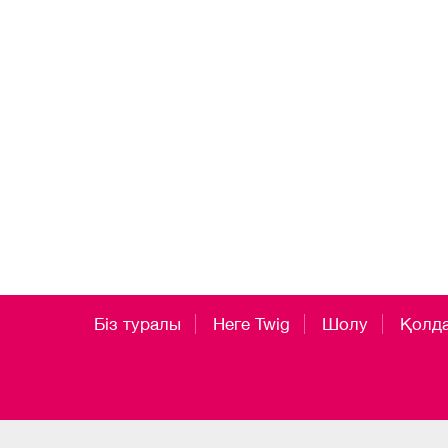
Біз туралы
Неге Twig
Шолу
Қолд