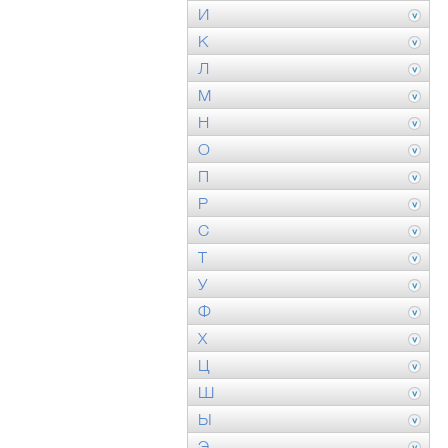
И
К
Л
М
Н
О
П
Р
С
Т
У
Ф
Х
Ц
Ш
Ы
Э