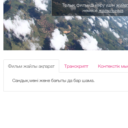
Толық фильмді көру үшін
жүйеге
немесе
жазылыңыз
Фильм жайлы ақпарат
Транскрипт
Контекстік мы
Сандық мәні және бағыты да бар шама.