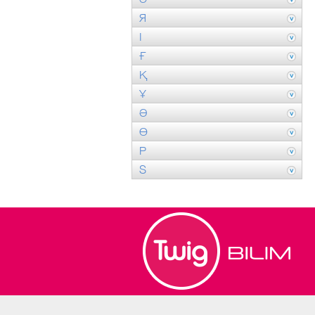
Я
І
Ғ
Қ
Ұ
Ә
Ө
P
S