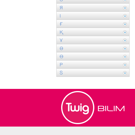
Я
І
Ғ
Қ
Ұ
Ә
Ө
P
S