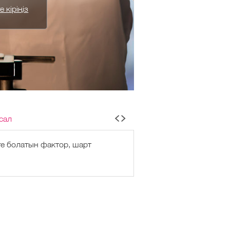
 кіріңіз
сал
е болатын фактор, шарт