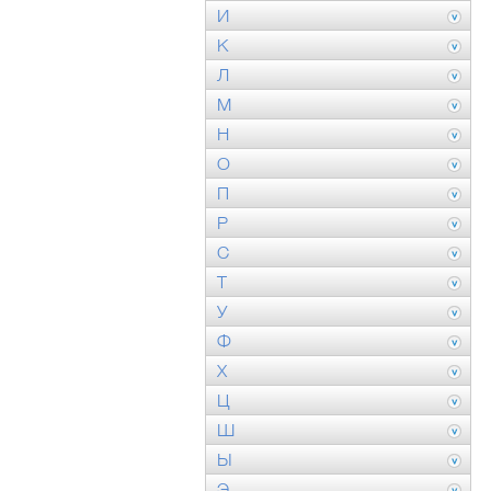
И
К
Л
М
Н
О
П
Р
С
Т
У
Ф
Х
Ц
Ш
Ы
Э