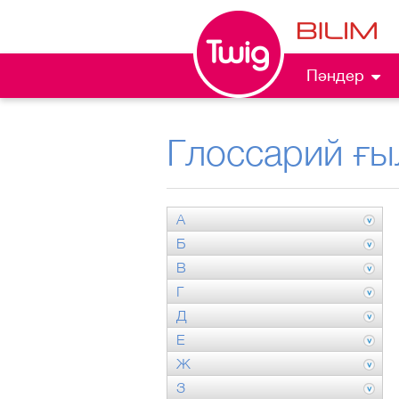
Пәндер
Глоссарий ғы
А
Б
В
Г
Д
Е
Ж
З