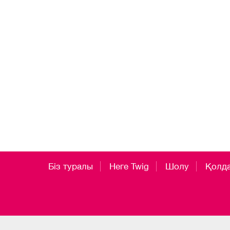
Біз туралы
Неге Twig
Шолу
Қолд