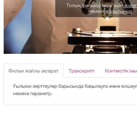
Толық фильмді көру үшін
жүйеге
немесе
жазылыңыз
Фильм жайлы ақпарат
Транскрипт
Контекстік мы
Ғылыми зерттеулер барысында бақылауға және өлшеуг
немесе параметр.