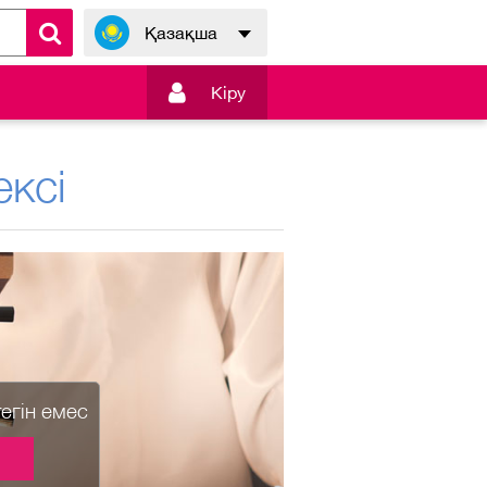
Қазақша

Кiру
ксі
тегін емес