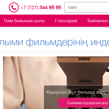
+7 (727)
344 95 95
Тізім бойынша шолу
Глоссарий
Байланыс
лыми фильмдерінің инде
Кешіріңіз, бұл фильмді көру 
Сынама нұсқасын алу