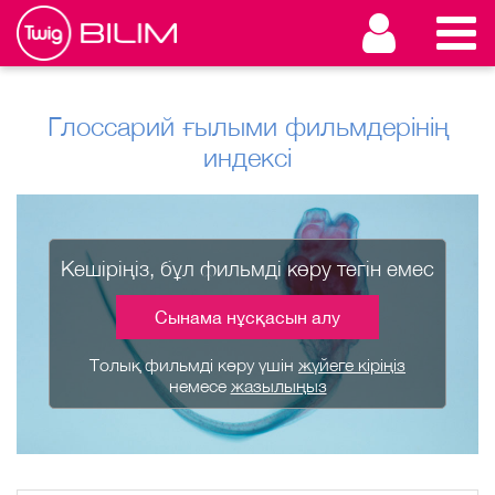
Глоссарий ғылыми фильмдерінің
индексі
Кешіріңіз, бұл фильмді көру тегін емес
Сынама нұсқасын алу
Толық фильмді көру үшін
жүйеге кіріңіз
немесе
жазылыңыз