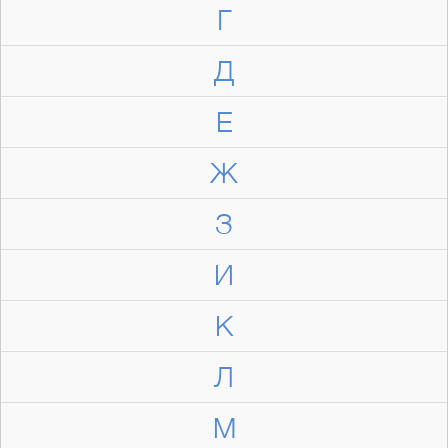
Г
Д
Е
Ж
З
И
К
Л
М