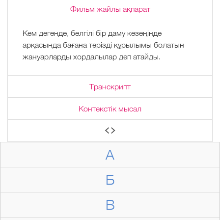
Фильм жайлы ақпарат
Кем дегенде, белгілі бір даму кезеңінде
арқасында бағана тәрізді құрылымы болатын
жануарларды хордалылар деп атайды.
Транскрипт
Контекстік мысал
А
Б
В