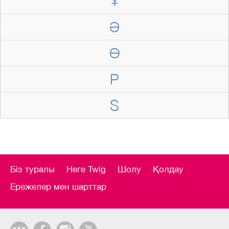
Ұ
Ә
Ө
P
S
Біз туралы
Неге Twig
Шолу
Қолдау
Ережелер мен шарттар