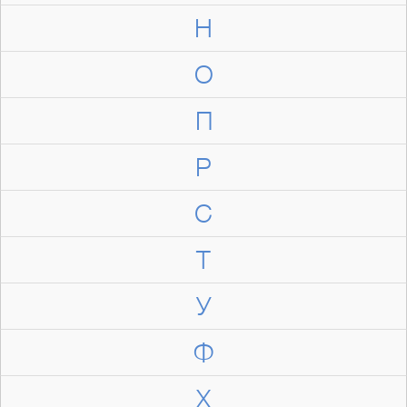
Н
О
П
Р
С
Т
У
Ф
Х