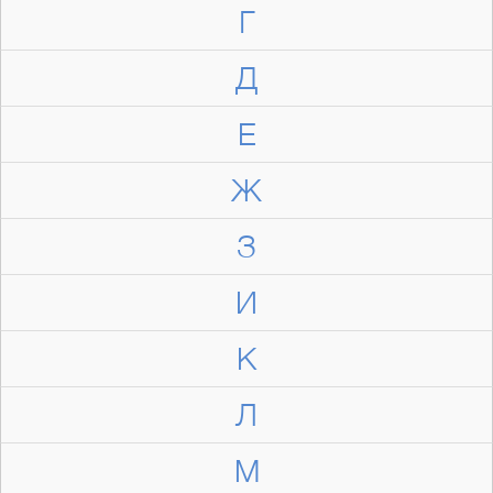
Г
Д
Е
Ж
З
И
К
Л
М