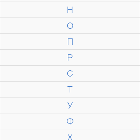
Н
О
П
Р
С
Т
У
Ф
Х