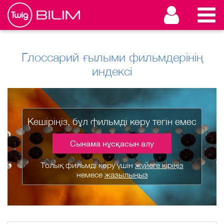
Глоссарий ғылыми фильмдерінің
индексі
Кешіріңіз, бұл фильмді көру тегін емес
Сынама нұсқасын алу
Толық фильмді көру үшін
жүйеге кіріңіз
немесе
жазылыңыз