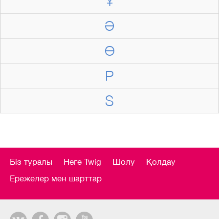
Ұ
Ә
Ө
P
S
Біз туралы
Неге Twig
Шолу
Қолдау
Ережелер мен шарттар