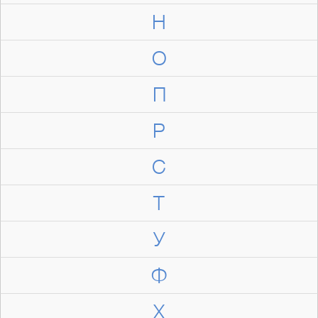
Н
О
П
Р
С
Т
У
Ф
Х