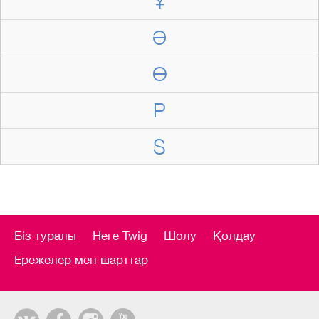
Ұ
Ә
Ө
P
S
Біз туралы
Неге Twig
Шолу
Қолдау
Ережелер мен шарттар