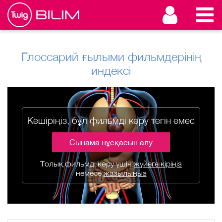
Глоссарий ғылыми фильмдерінің
индексі
Кешіріңіз, бұл фильмді көру тегін емес
Сынама нұсқасын алу
Толық фильмді көру үшін
жүйеге кіріңіз
немесе
жазылыңыз