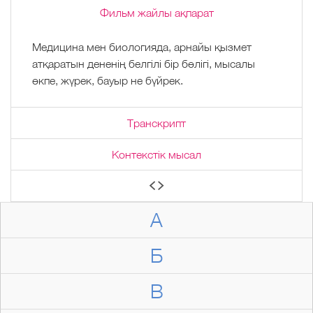
Фильм жайлы ақпарат
Медицина мен биологияда, арнайы қызмет
атқаратын дененің белгілі бір бөлігі, мысалы
өкпе, жүрек, бауыр не бүйрек.
Транскрипт
Контекстік мысал
А
Б
В