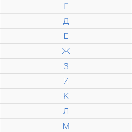
Г
Д
Е
Ж
З
И
К
Л
М