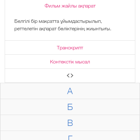
Фильм жайлы ақпарат
Белгілі бір мақсатта ұйымдастырылып,
реттелетін ақпарат бөліктерінің жиынтығы.
Транскрипт
Контекстік мысал
А
Б
В
Г