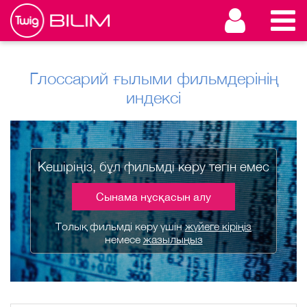
Глоссарий ғылыми фильмдерінің
индексі
Кешіріңіз, бұл фильмді көру тегін емес
Сынама нұсқасын алу
Толық фильмді көру үшін
жүйеге кіріңіз
немесе
жазылыңыз