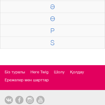
Ә
Ө
P
S
Біз туралы
Неге Twig
Шолу
Қолдау
Ережелер мен шарттар