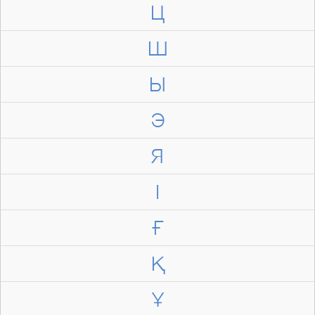
Ц
Ш
Ы
Э
Я
І
Ғ
Қ
Ұ