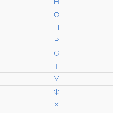
Н
О
П
Р
С
Т
У
Ф
Х