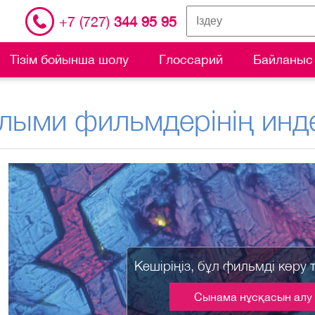
+7 (727)
344 95 95
Тізім бойынша шолу
Глоссарий
Байланыс
лыми фильмдерінің инде
Кешіріңіз, бұл фильмді көру 
Сынама нұсқасын алу