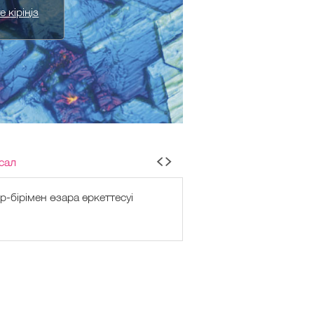
 кіріңіз
сал
-бірімен өзара әркеттесуі