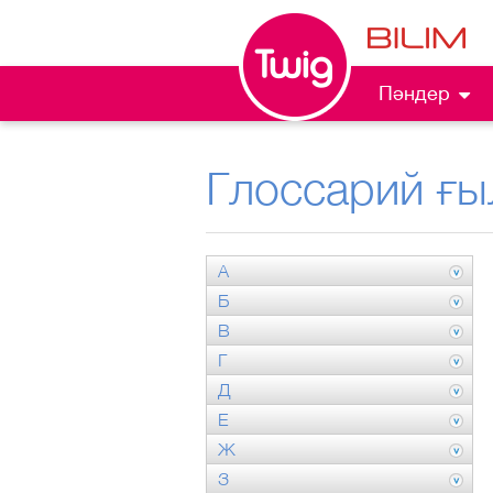
Пәндер
Глоссарий ғы
А
Б
В
Г
Д
Е
Ж
З