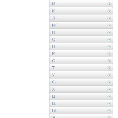
И
К
Л
М
Н
О
П
Р
С
Т
У
Ф
Х
Ц
Ш
Ы
Э