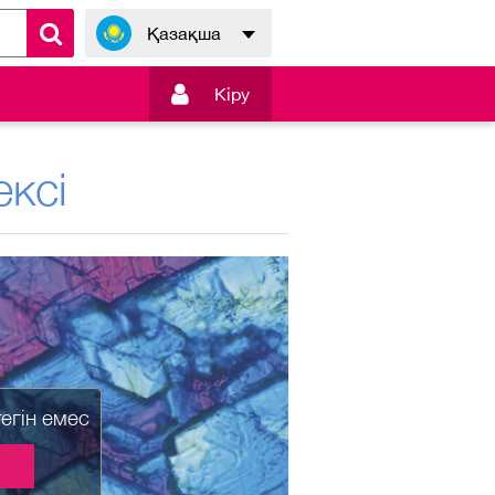
Қазақша

Кiру
ксі
тегін емес