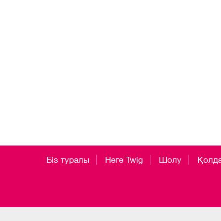
Біз туралы
Неге Twig
Шолу
Қолд