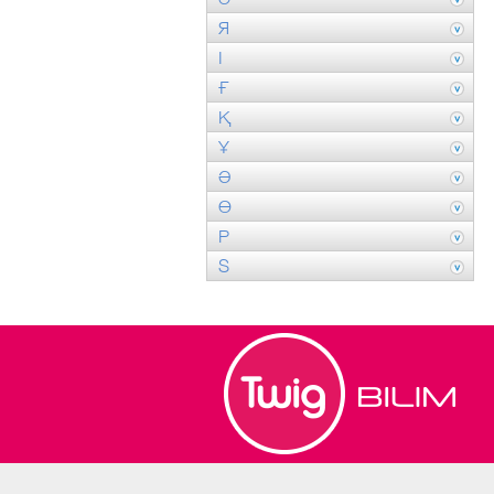
Я
І
Ғ
Қ
Ұ
Ә
Ө
P
S