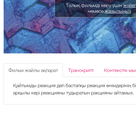
Толық фильмді көру үшін
жүйеге
немесе
жазылыңыз
Фильм жайлы ақпарат
Транскрипт
Контекстік мы
Қайтымды реакция деп бастапқы реакция өнімдерінің бір
арқылы кері реакцияны тудыратын ракцияны айтамыз.