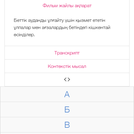
Фильм жайлы ақпарат
Беттік ауданды ұлғайту үшін қызмет ететін
ұлпалар мен ағзалардың бетіндегі кішкентай
өсінділер.
Транскрипт
Контекстік мысал
А
Б
В