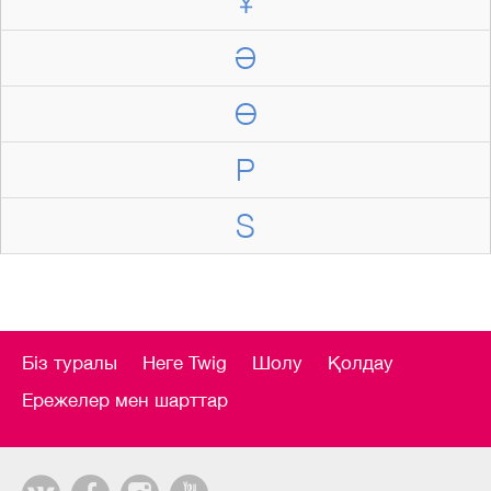
Ұ
Ә
Ө
P
S
Біз туралы
Неге Twig
Шолу
Қолдау
Ережелер мен шарттар