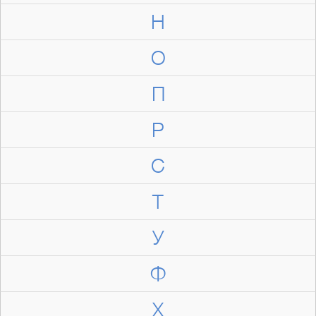
Н
О
П
Р
С
Т
У
Ф
Х