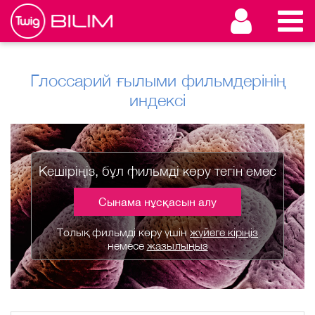
Глоссарий ғылыми фильмдерінің
индексі
Кешіріңіз, бұл фильмді көру тегін емес
Сынама нұсқасын алу
Толық фильмді көру үшін
жүйеге кіріңіз
немесе
жазылыңыз