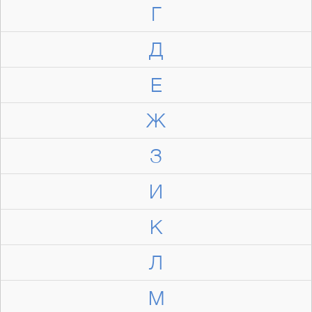
Г
Д
Е
Ж
З
И
К
Л
М