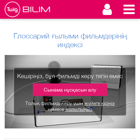
Глоссарий ғылыми фильмдерінің
индексі
Кешіріңіз, бұл фильмді көру тегін емес
Сынама нұсқасын алу
Толық фильмді көру үшін
жүйеге кіріңіз
немесе
жазылыңыз