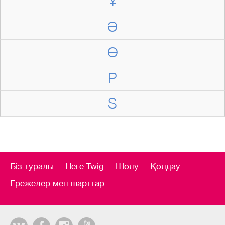
Ұ
Ә
Ө
P
S
Біз туралы
Неге Twig
Шолу
Қолдау
Ережелер мен шарттар