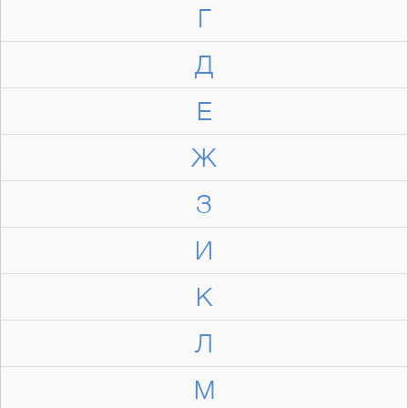
Г
Д
Е
Ж
З
И
К
Л
М