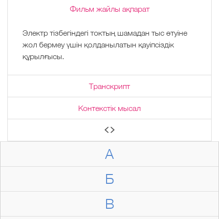
Фильм жайлы ақпарат
Электр тізбегіндегі токтың шамадан тыс өтуіне
жол бермеу үшін қолданылатын қауіпсіздік
құрылғысы.
Транскрипт
Контекстік мысал
А
Б
В