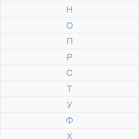
Н
О
П
Р
С
Т
У
Ф
Х