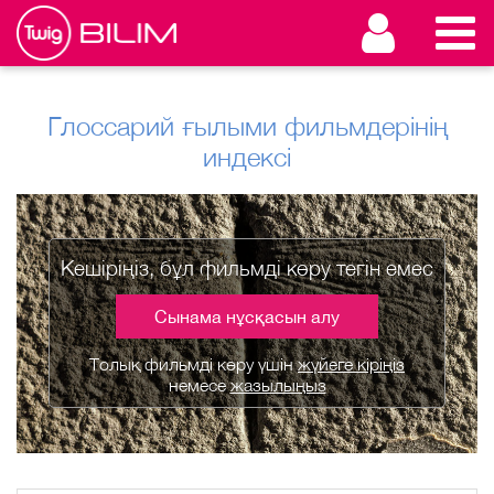
Глоссарий ғылыми фильмдерінің
индексі
Кешіріңіз, бұл фильмді көру тегін емес
Сынама нұсқасын алу
Толық фильмді көру үшін
жүйеге кіріңіз
немесе
жазылыңыз