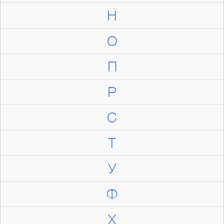
Н
О
П
Р
С
Т
У
Ф
Х