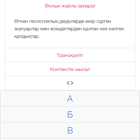
Фильм жайлы ақпарат
Өткен геологиялық дәуірлерде өмір сүрген
жануарлар мен өсімдіктерден қалған кез-келген
қалдықтар.
Транскрипт
Контекстік мысал
А
Б
В