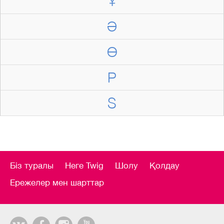
Ұ
Ә
Ө
P
S
Біз туралы
Неге Twig
Шолу
Қолдау
Ережелер мен шарттар