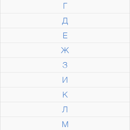
Г
Д
Е
Ж
З
И
К
Л
М