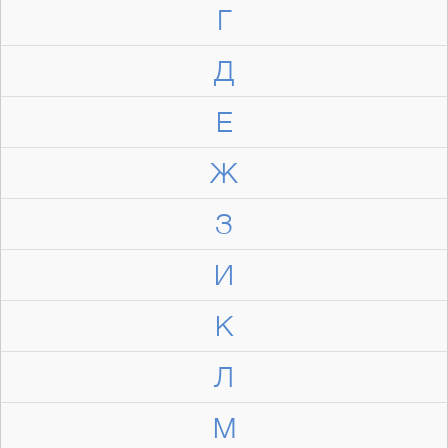
Г
Д
Е
Ж
З
И
К
Л
М