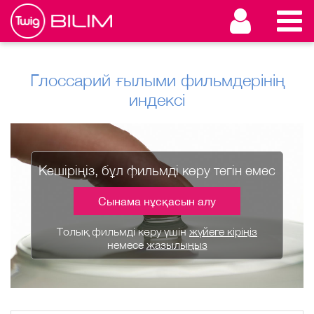
Глоссарий ғылыми фильмдерінің
индексі
Кешіріңіз, бұл фильмді көру тегін емес
Сынама нұсқасын алу
Толық фильмді көру үшін
жүйеге кіріңіз
немесе
жазылыңыз