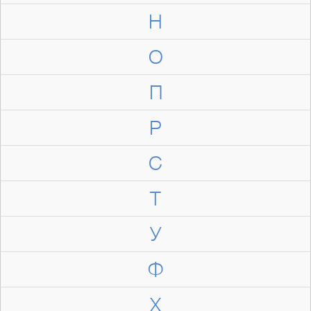
Н
О
П
Р
С
Т
У
Ф
Х