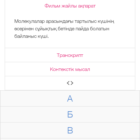
Фильм жайлы ақпарат
Молекулалар арасындағы тартылыс күшінің
әсерінен сұйықтық бетінде пайда болатын
байланыс күші.
Транскрипт
Контекстік мысал
А
Б
В