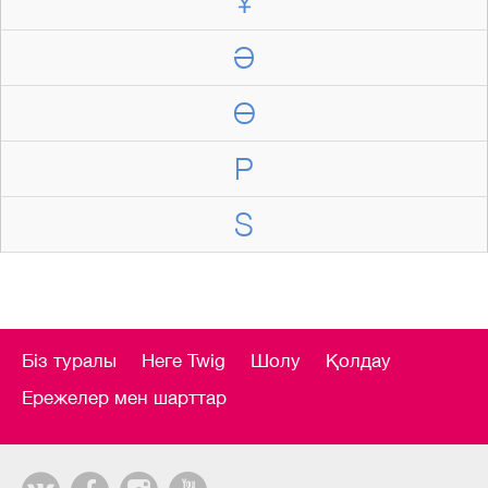
Ұ
Ә
Ө
P
S
Біз туралы
Неге Twig
Шолу
Қолдау
Ережелер мен шарттар