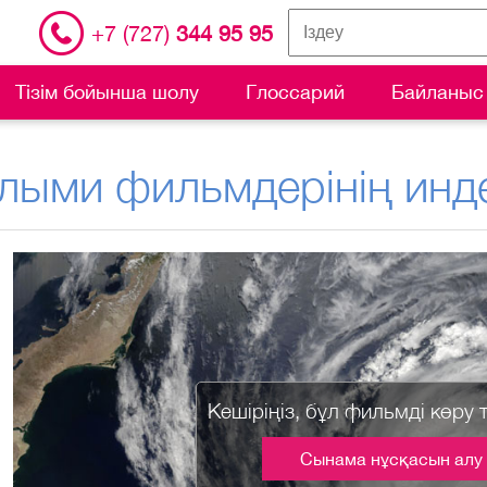
+7 (727)
344 95 95
Тізім бойынша шолу
Глоссарий
Байланыс
лыми фильмдерінің инде
Кешіріңіз, бұл фильмді көру 
Сынама нұсқасын алу