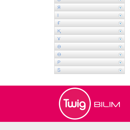
Я
І
Ғ
Қ
Ұ
Ә
Ө
P
S