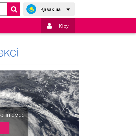
Қазақша

Кiру
ксі
тегін емес