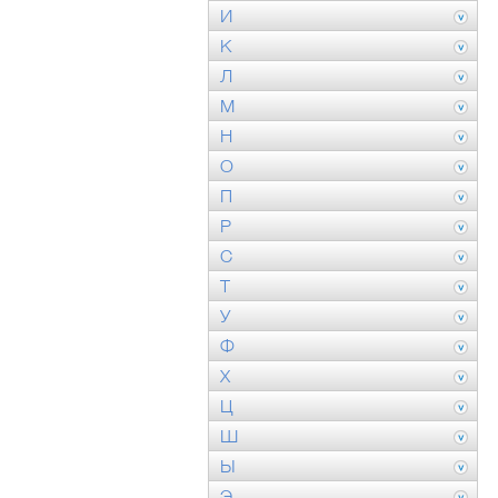
И
К
Л
М
Н
О
П
Р
С
Т
У
Ф
Х
Ц
Ш
Ы
Э