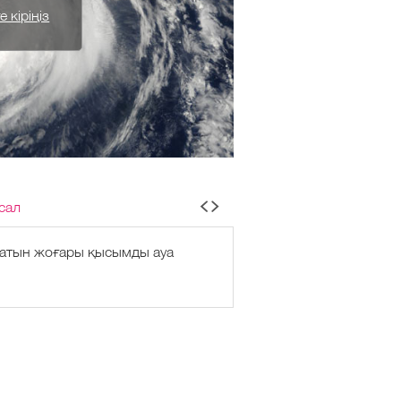
 кіріңіз
сал
ғатын жоғары қысымды ауа