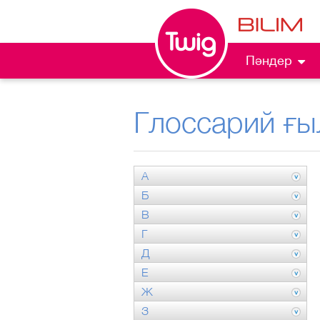
Пәндер
Глоссарий ғы
А
Б
В
Г
Д
Е
Ж
З