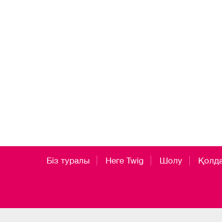
Біз туралы
Неге Twig
Шолу
Қолд