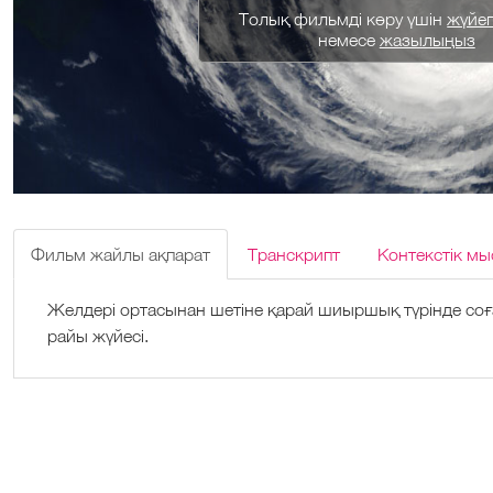
Толық фильмді көру үшін
жүйеге
немесе
жазылыңыз
Фильм жайлы ақпарат
Транскрипт
Контекстік мы
Желдері ортасынан шетіне қарай шиыршық түрінде со
райы жүйесі.