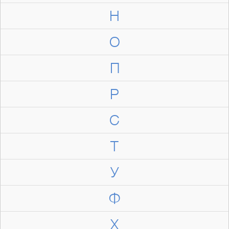
Н
О
П
Р
С
Т
У
Ф
Х