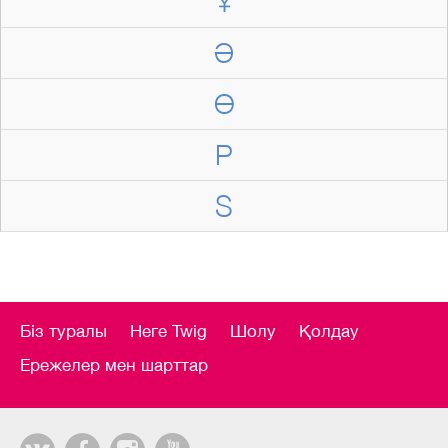
Ұ
Ә
Ө
P
S
Біз туралы
Неге Twig
Шолу
Қолдау
Ережелер мен шарттар