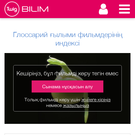
Глоссарий ғылыми фильмдерінің
индексі
Кешіріңіз, бұл фильмді көру тегін емес
Сынама нұсқасын алу
Толық фильмді көру үшін
жүйеге кіріңіз
немесе
жазылыңыз