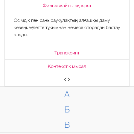
Фильм жайлы ақпарат
Өсімдік пен саңырауқұлақтың алғашқы даму
кезеңі. Әдетте тұқымнан немесе спорадан бастау
алады.
Транскрипт
Контекстік мысал
А
Б
В