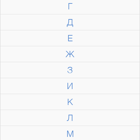
Г
Д
Е
Ж
З
И
К
Л
М