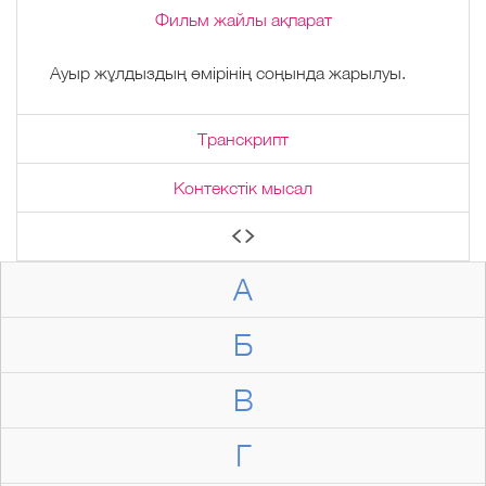
Фильм жайлы ақпарат
Ауыр жұлдыздың өмірінің соңында жарылуы.
Транскрипт
Контекстік мысал
А
Б
В
Г