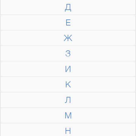
Д
Е
Ж
З
И
К
Л
М
Н