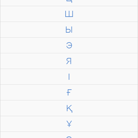
Ш
Ы
Э
Я
І
Ғ
Қ
Ұ