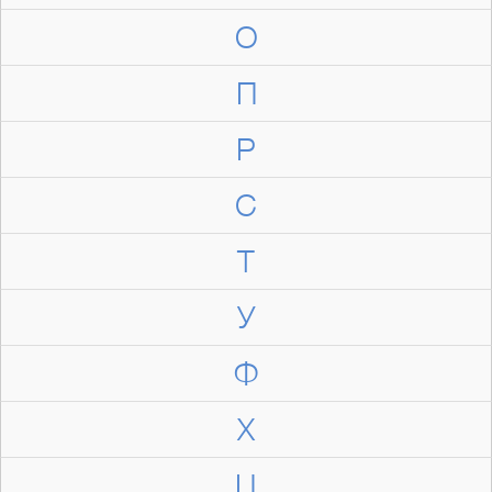
О
П
Р
С
Т
У
Ф
Х
Ц