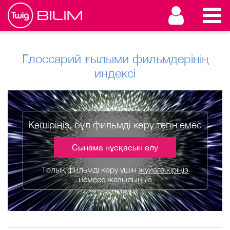
Глоссарий ғылыми фильмдерінің
индексі
Кешіріңіз, бұл фильмді көру тегін емес
Сынама нұсқасын алу
Толық фильмді көру үшін
жүйеге кіріңіз
немесе
жазылыңыз