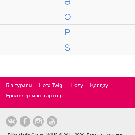
Ә
Ө
P
S
Біз туралы
Неге Twig
Шолу
Қолдау
Ережелер мен шарттар
«Bilim Media Group» ЖШС © 2011-2026. Барлық құқықтар