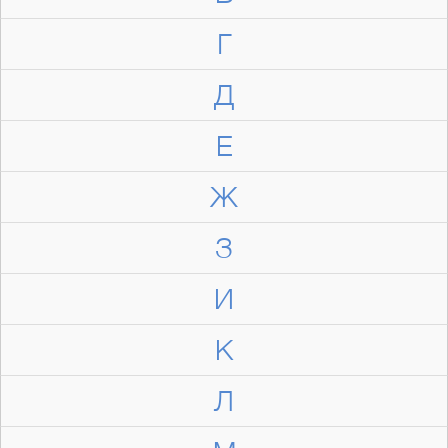
Г
Д
Е
Ж
З
И
К
Л