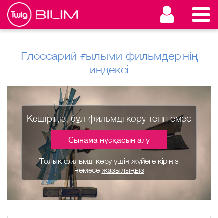
Глоссарий ғылыми фильмдерінің
индексі
Кешіріңіз, бұл фильмді көру тегін емес
Сынама нұсқасын алу
Толық фильмді көру үшін
жүйеге кіріңіз
немесе
жазылыңыз