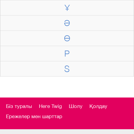
Ұ
Ә
Ө
P
S
Біз туралы
Неге Twig
Шолу
Қолдау
Ережелер мен шарттар