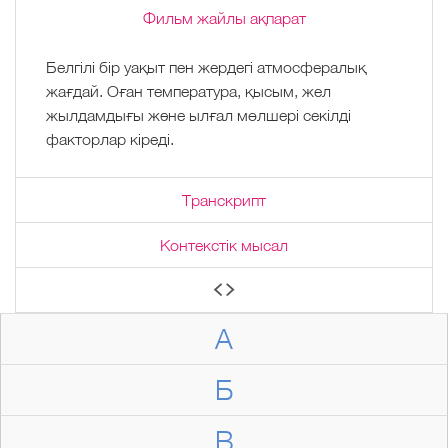
Фильм жайлы ақпарат
Белгілі бір уақыт пен жердегі атмосфералық
жағдай. Оған температура, қысым, жел
жылдамдығы және ылғал мөлшері секілді
факторлар кіреді.
Транскрипт
Контекстік мысал
А
Б
В