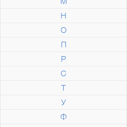
М
Н
О
П
Р
С
Т
У
Ф