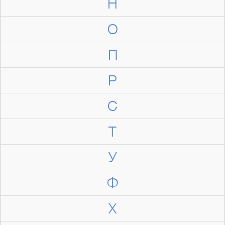
Н
О
П
Р
С
Т
У
Ф
Х