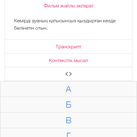
Фильм жайлы ақпарат
Көмірді ауаның қатысынсыз қыздырған кезде
бөлінетін отын.
Транскрипт
Контекстік мысал
А
Б
В
Г