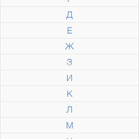
Д
Е
Ж
З
И
К
Л
М