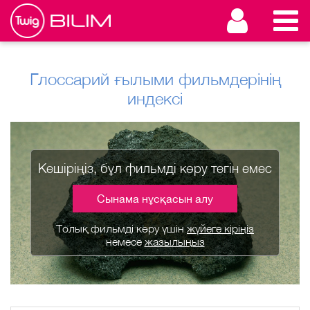
Глоссарий ғылыми фильмдерінің
индексі
Кешіріңіз, бұл фильмді көру тегін емес
Сынама нұсқасын алу
Толық фильмді көру үшін
жүйеге кіріңіз
немесе
жазылыңыз