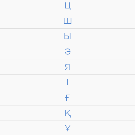
Ц
Ш
Ы
Э
Я
І
Ғ
Қ
Ұ