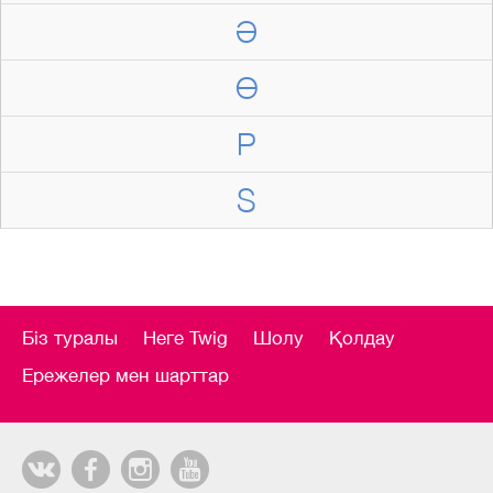
Ә
Ө
P
S
Біз туралы
Неге Twig
Шолу
Қолдау
Ережелер мен шарттар