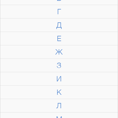
Г
Д
Е
Ж
З
И
К
Л