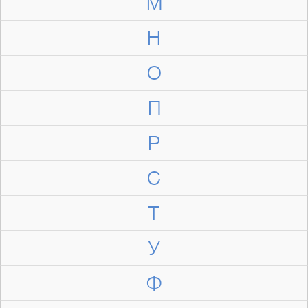
М
Н
О
П
Р
С
Т
У
Ф