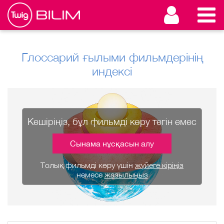
Глоссарий ғылыми фильмдерінің
индексі
Кешіріңіз, бұл фильмді көру тегін емес
Сынама нұсқасын алу
Толық фильмді көру үшін
жүйеге кіріңіз
немесе
жазылыңыз