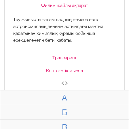
Фильм жайлы ақпарат
Тау жынысты ғаламшардың немесе өзге
астрономиялық дененің астындағы мантия
қабатынан химиялық құрамы бойынша
ерекшеленетін беткі қабаты.
Транскрипт
Контекстік мысал
А
Б
В