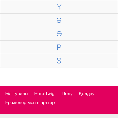
Ұ
Ә
Ө
P
S
Біз туралы
Неге Twig
Шолу
Қолдау
Ережелер мен шарттар