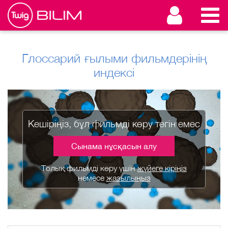
Глоссарий ғылыми фильмдерінің
индексі
Кешіріңіз, бұл фильмді көру тегін емес
Сынама нұсқасын алу
Толық фильмді көру үшін
жүйеге кіріңіз
немесе
жазылыңыз