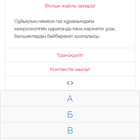
Фильм жайлы ақпарат
Сұйықтық немесе газ құрамындағы
микроскоппен қарағанда ғана көрінетін ұсақ
бөлшектердің бейберекет қозғалысы.
Транскрипт
Контекстік мысал
А
Б
В