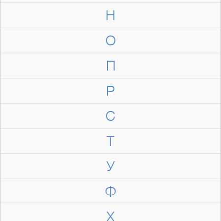
Н
О
П
Р
С
Т
У
Ф
Х