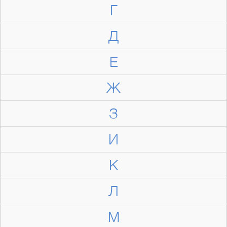
Г
Д
Е
Ж
З
И
К
Л
М