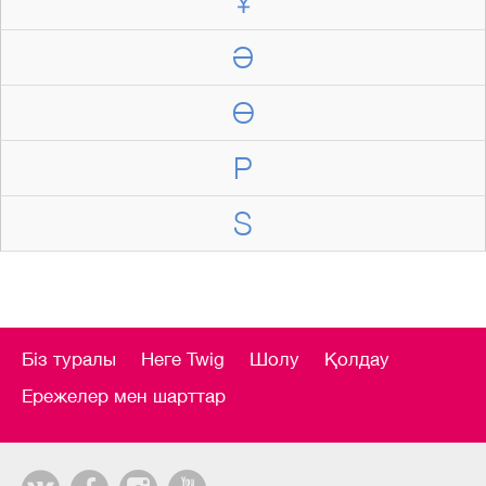
Ұ
Ә
Ө
P
S
Біз туралы
Неге Twig
Шолу
Қолдау
Ережелер мен шарттар