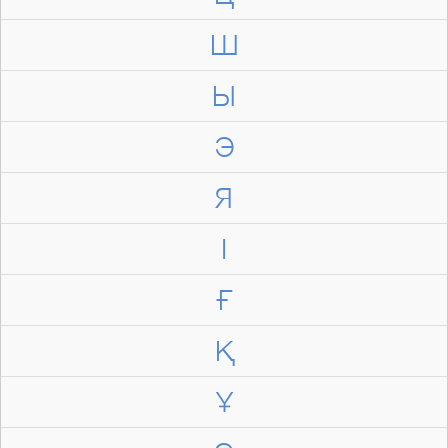
Ш
Ы
Э
Я
І
Ғ
Қ
Ұ