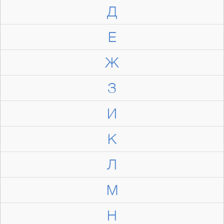
Д
Е
Ж
З
И
К
Л
М
Н