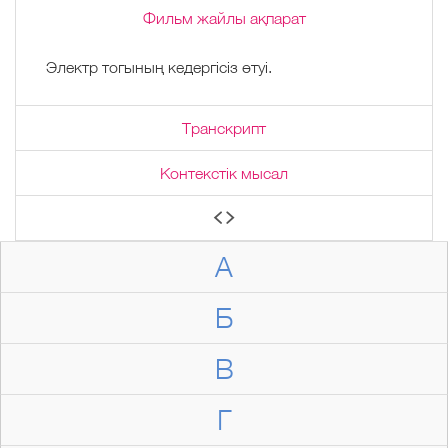
Фильм жайлы ақпарат
Электр тогының кедергісіз өтуі.
Транскрипт
Контекстік мысал
А
Б
В
Г