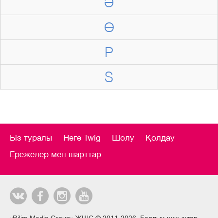
Ә
Ө
P
S
Біз туралы
Неге Twig
Шолу
Қолдау
Ережелер мен шарттар
«Bilim Media Group» ЖШС © 2011-2026. Барлық құқықтар