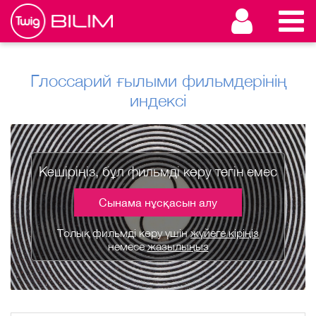
Глоссарий ғылыми фильмдерінің
индексі
Кешіріңіз, бұл фильмді көру тегін емес
Сынама нұсқасын алу
Толық фильмді көру үшін
жүйеге кіріңіз
немесе
жазылыңыз