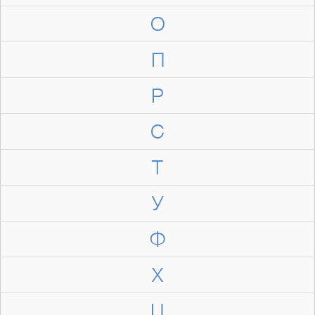
О
П
Р
С
Т
У
Ф
Х
Ц