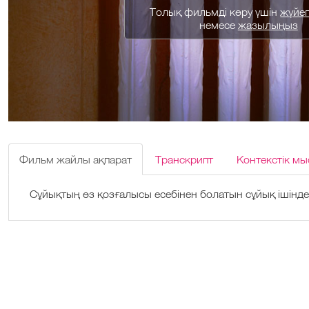
Толық фильмді көру үшін
жүйеге
немесе
жазылыңыз
Фильм жайлы ақпарат
Транскрипт
Контекстік мы
Сұйықтың өз қозғалысы есебінен болатын сұйық ішінде