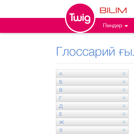
Пәндер
Глоссарий ғы
А
Б
В
Г
Д
Е
Ж
З