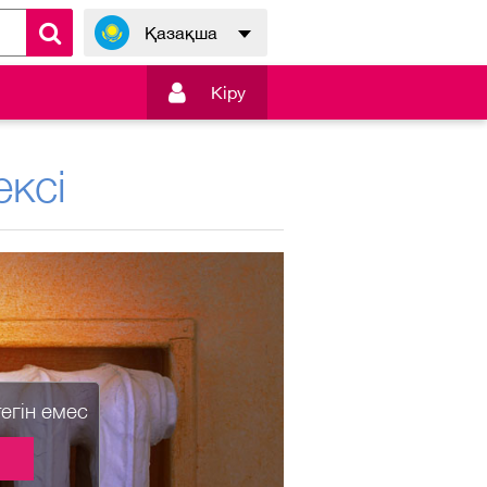
Қазақша

Кiру
ксі
тегін емес