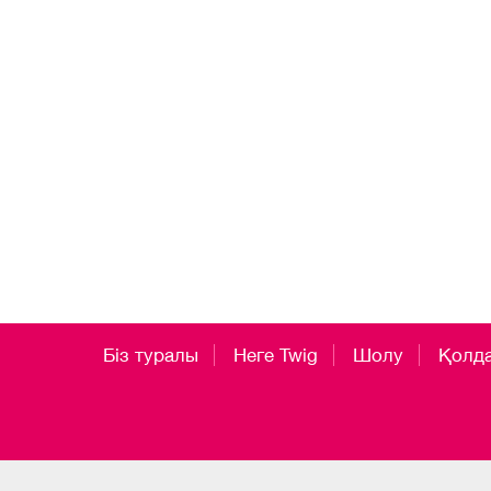
Біз туралы
Неге Twig
Шолу
Қолд