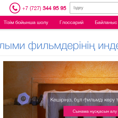
+7 (727)
344 95 95
Тізім бойынша шолу
Глоссарий
Байланыс
лыми фильмдерінің инде
Кешіріңіз, бұл фильмді көру 
Сынама нұсқасын алу