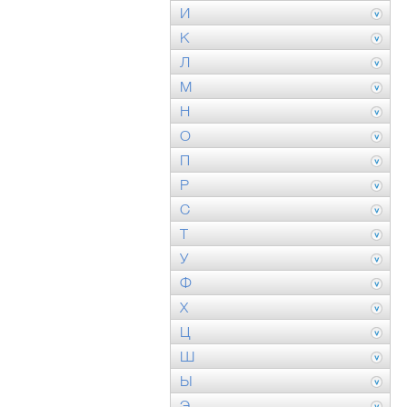
И
К
Л
М
Н
О
П
Р
С
Т
У
Ф
Х
Ц
Ш
Ы
Э