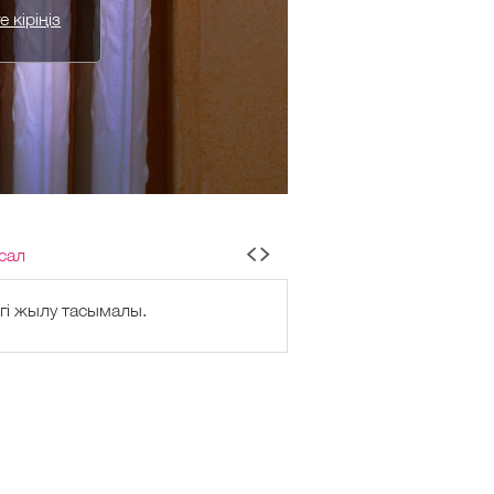
 кіріңіз
сал
гі жылу тасымалы.