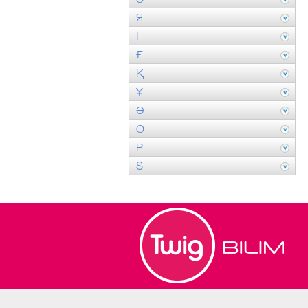
Я
І
Ғ
Қ
Ұ
Ә
Ө
P
S