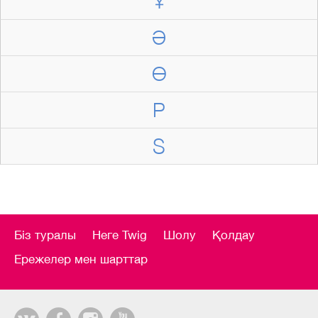
Ұ
Ә
Ө
P
S
Біз туралы
Неге Twig
Шолу
Қолдау
Ережелер мен шарттар