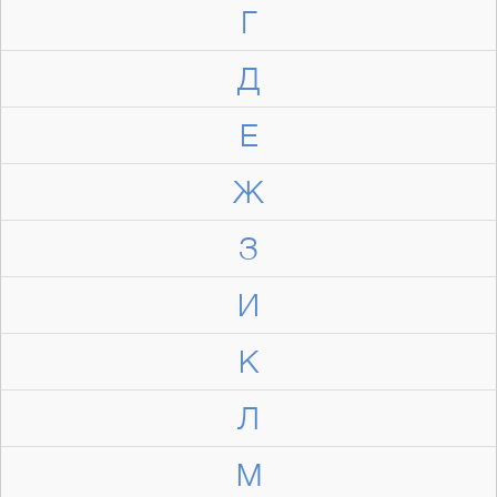
Г
Д
Е
Ж
З
И
К
Л
М