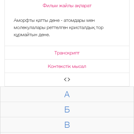
Фильм жайлы ақпарат
Аморфты қатты дене - атомдары мен
молекулалары реттелген кристалдық тор
құрмайтын дене.
Транскрипт
Контекстік мысал
А
Б
В