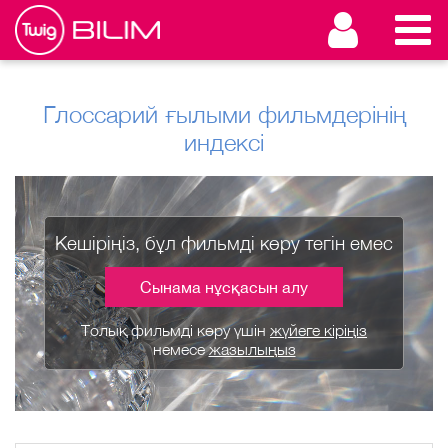
Глоссарий ғылыми фильмдерінің
индексі
Кешіріңіз, бұл фильмді көру тегін емес
Сынама нұсқасын алу
Толық фильмді көру үшін
жүйеге кіріңіз
немесе
жазылыңыз