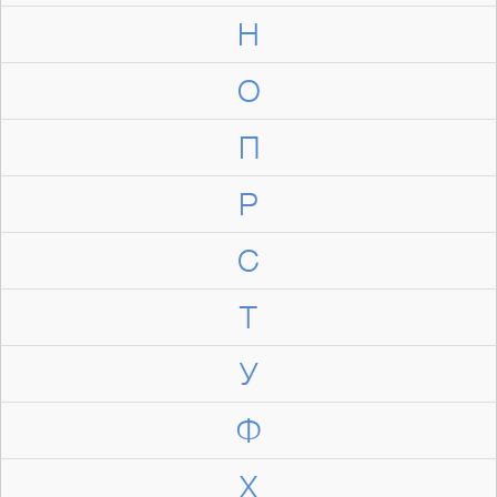
Н
О
П
Р
С
Т
У
Ф
Х