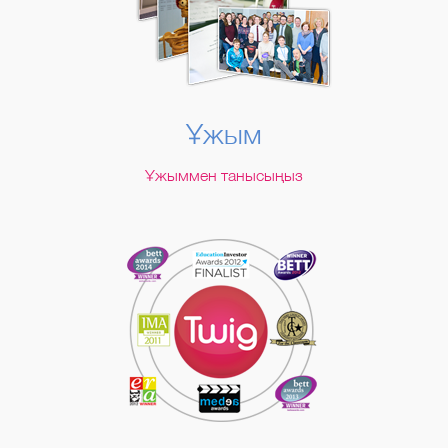
Ұжым
Ұжыммен танысыңыз