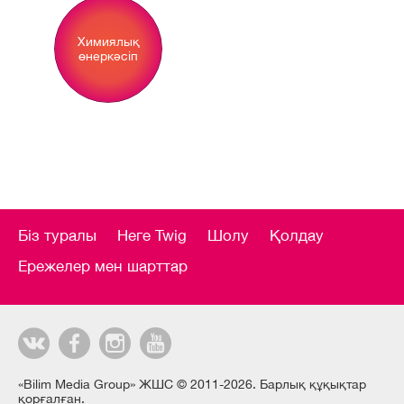
Химиялық
Р
өнеркәсіп
Біз туралы
Неге Twig
Шолу
Қолдау
Ережелер мен шарттар
«Bilim Media Group» ЖШС © 2011-2026. Барлық құқықтар
қорғалған.