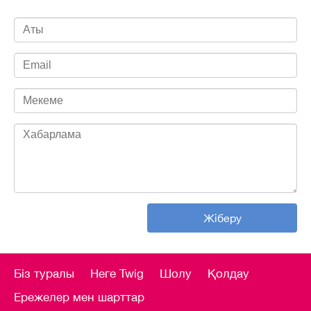
Жіберу
Біз туралы
Неге Twig
Шолу
Қолдау
Ережелер мен шарттар