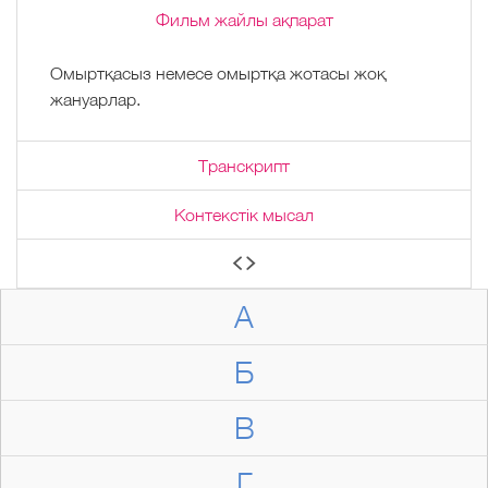
Фильм жайлы ақпарат
Омыртқасыз немесе омыртқа жотасы жоқ
жануарлар.
Транскрипт
Контекстік мысал
А
Б
В
Г