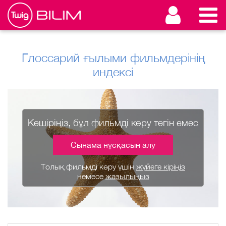
Глоссарий ғылыми фильмдерінің
индексі
Кешіріңіз, бұл фильмді көру тегін емес
Сынама нұсқасын алу
Толық фильмді көру үшін
жүйеге кіріңіз
немесе
жазылыңыз