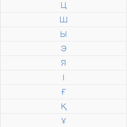
Ц
Ш
Ы
Э
Я
І
Ғ
Қ
Ұ