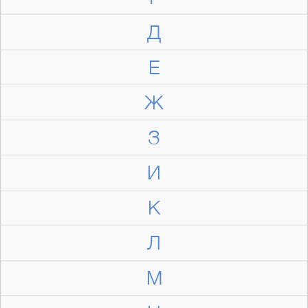
Д
Е
Ж
З
И
К
Л
М