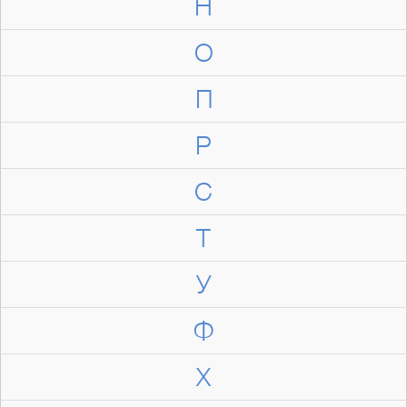
Н
О
П
Р
С
Т
У
Ф
Х