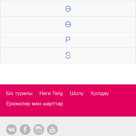
Ә
Ө
P
S
Біз туралы
Неге Twig
Шолу
Қолдау
Ережелер мен шарттар