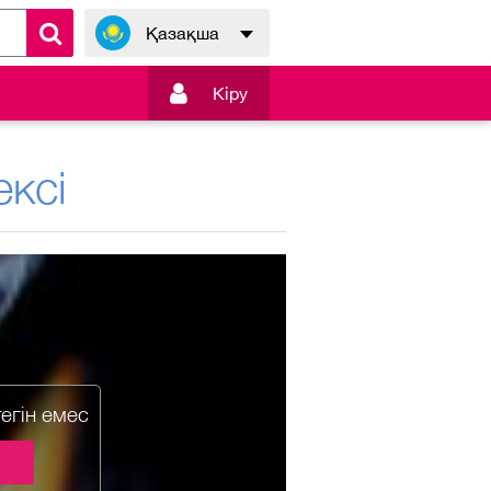
Қазақша

Кiру
ксі
тегін емес