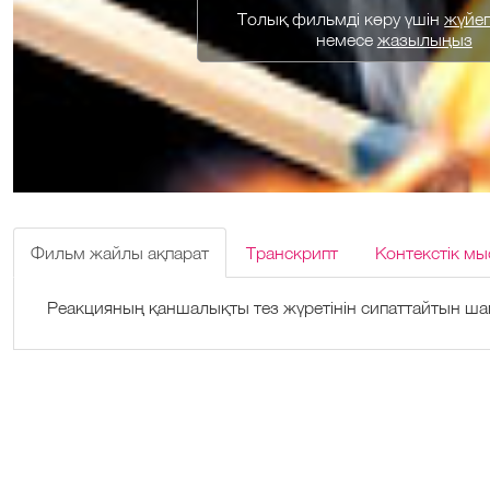
Толық фильмді көру үшін
жүйеге
немесе
жазылыңыз
Фильм жайлы ақпарат
Транскрипт
Контекстік мы
Реакцияның қаншалықты тез жүретінін сипаттайтын ша