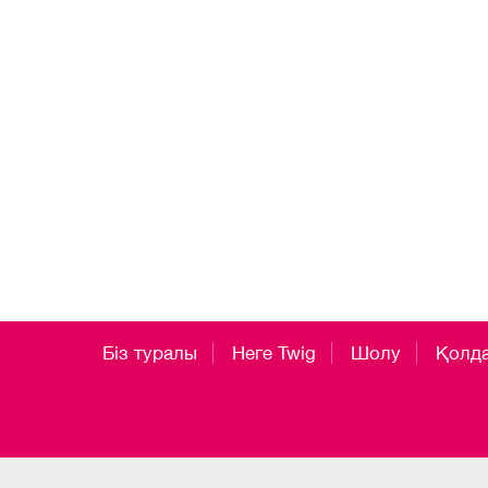
Біз туралы
Неге Twig
Шолу
Қолд