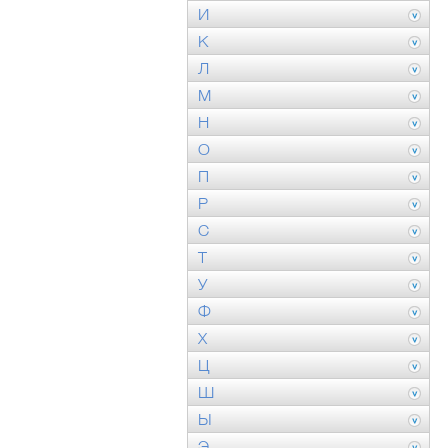
И
К
Л
М
Н
О
П
Р
С
Т
У
Ф
Х
Ц
Ш
Ы
Э