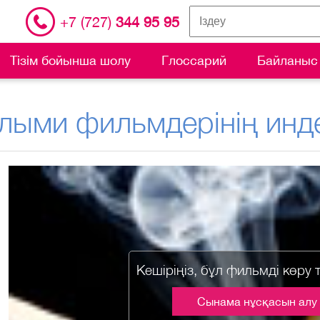
+7 (727)
344 95 95
Тізім бойынша шолу
Глоссарий
Байланыс
лыми фильмдерінің инде
Кешіріңіз, бұл фильмді көру 
Сынама нұсқасын алу