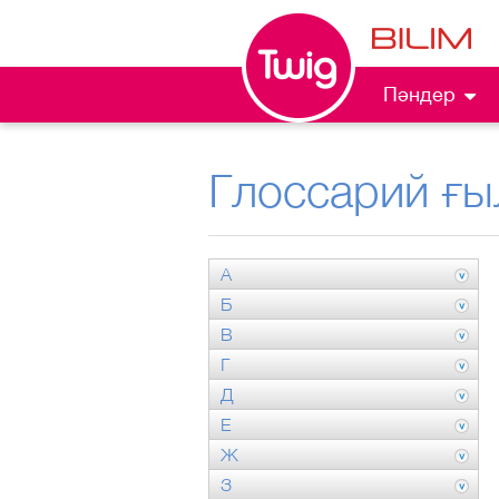
Пәндер
Глоссарий ғы
А
Б
В
Г
Д
Е
Ж
З