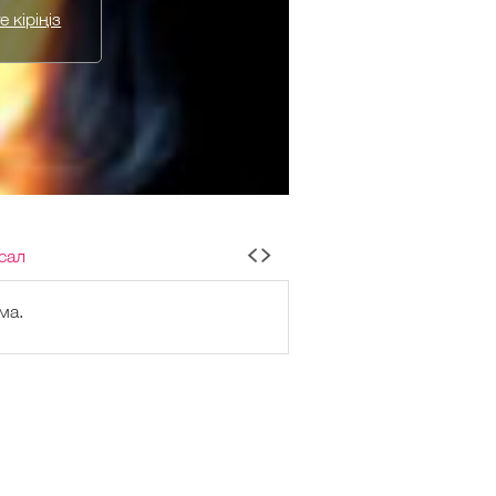
 кіріңіз
сал
ма.