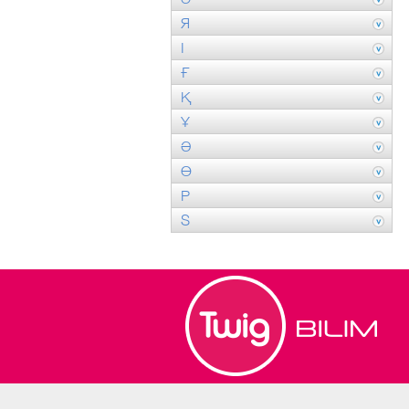
Я
І
Ғ
Қ
Ұ
Ә
Ө
P
S