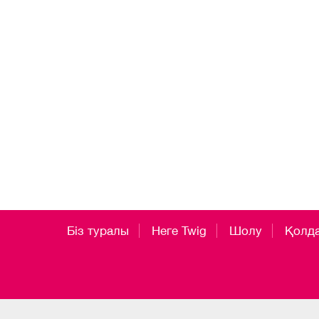
Біз туралы
Неге Twig
Шолу
Қолд