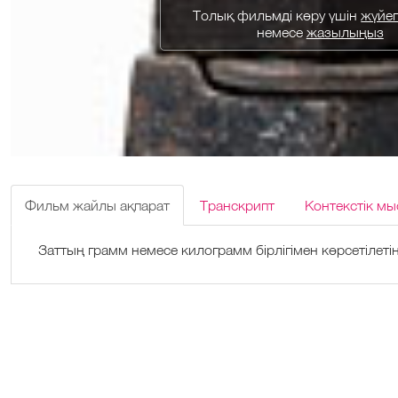
Толық фильмді көру үшін
жүйеге
немесе
жазылыңыз
Фильм жайлы ақпарат
Транскрипт
Контекстік мы
Заттың грамм немесе килограмм бірлігімен көрсетілеті