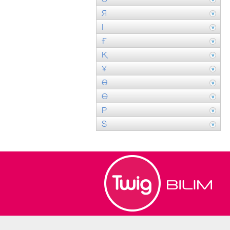
Я
І
Ғ
Қ
Ұ
Ә
Ө
P
S