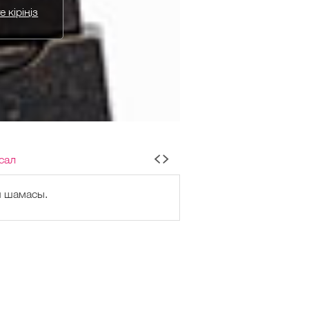
 кіріңіз
сал
н шамасы.