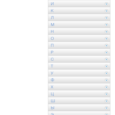
И
К
Л
М
Н
О
П
Р
С
Т
У
Ф
Х
Ц
Ш
Ы
Э