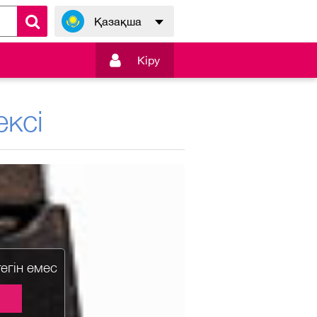
Қазақша

Кiру
ксі
тегін емес