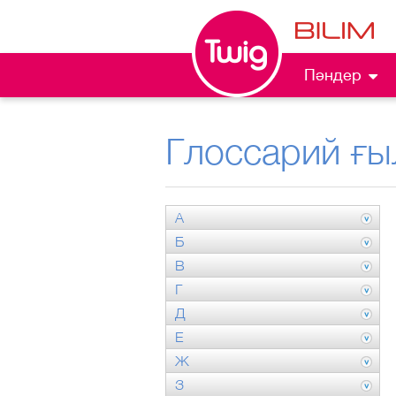
Пәндер
Глоссарий ғы
А
Б
В
Г
Д
Е
Ж
З