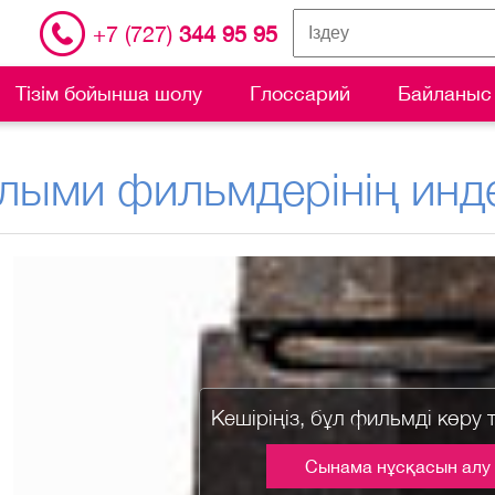
+7 (727)
344 95 95
Тізім бойынша шолу
Глоссарий
Байланыс
лыми фильмдерінің инде
Кешіріңіз, бұл фильмді көру 
Сынама нұсқасын алу