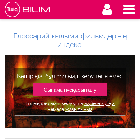
Глоссарий ғылыми фильмдерінің
индексі
Кешіріңіз, бұл фильмді көру тегін емес
Сынама нұсқасын алу
Толық фильмді көру үшін
жүйеге кіріңіз
немесе
жазылыңыз