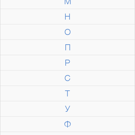
М
Н
О
П
Р
С
Т
У
Ф