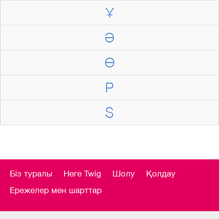
Ұ
Ә
Ө
P
S
Біз туралы
Неге Twig
Шолу
Қолдау
Ережелер мен шарттар