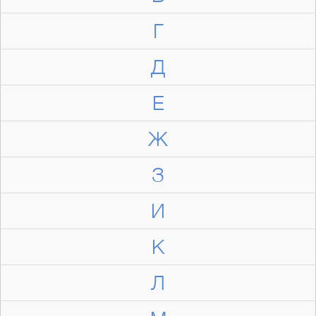
Г
Д
Е
Ж
З
И
К
Л