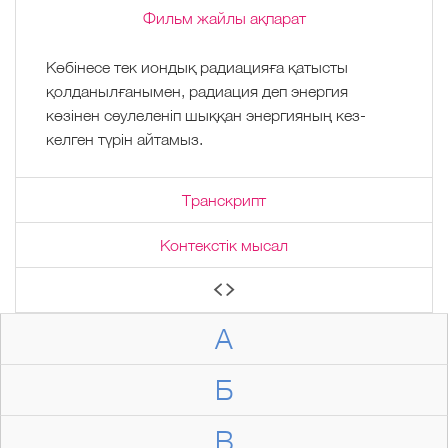
Фильм жайлы ақпарат
Көбінесе тек иондық радиацияға қатысты
қолданылғанымен, радиация деп энергия
көзінен сәулеленіп шыққан энергияның кез-
келген түрін айтамыз.
Транскрипт
Контекстік мысал
А
Б
В