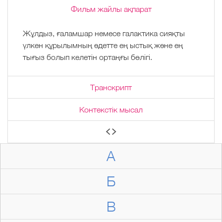
Фильм жайлы ақпарат
Жұлдыз, ғаламшар немесе галактика сияқты
үлкен құрылымның әдетте ең ыстық және ең
тығыз болып келетін ортаңғы бөлігі.
Транскрипт
Контекстік мысал
А
Б
В