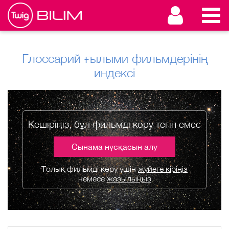
Глоссарий ғылыми фильмдерінің
индексі
Кешіріңіз, бұл фильмді көру тегін емес
Сынама нұсқасын алу
Толық фильмді көру үшін
жүйеге кіріңіз
немесе
жазылыңыз