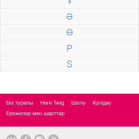
Ұ
Ә
Ө
P
S
Біз туралы
Неге Twig
Шолу
Қолдау
Ережелер мен шарттар