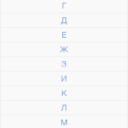
Г
Д
Е
Ж
З
И
К
Л
М