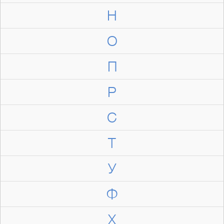
Н
О
П
Р
С
Т
У
Ф
Х