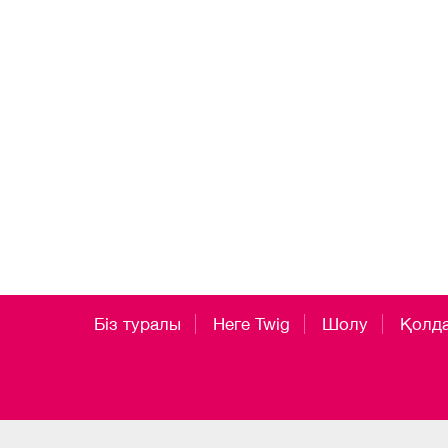
Біз туралы
Неге Twig
Шолу
Қолд