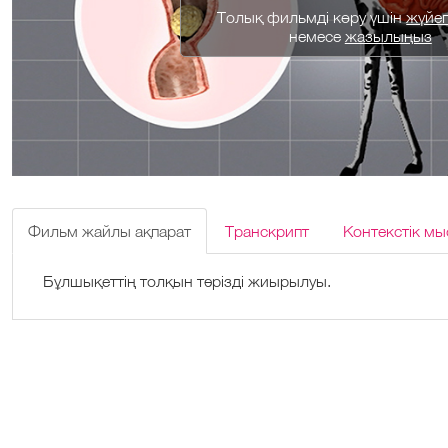
Толық фильмді көру үшін
жүйеге
немесе
жазылыңыз
Фильм жайлы ақпарат
Транскрипт
Контекстік мы
Бұлшықеттің толқын тәрізді жиырылуы.