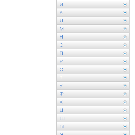
И
К
Л
М
Н
О
П
Р
С
Т
У
Ф
Х
Ц
Ш
Ы
Э