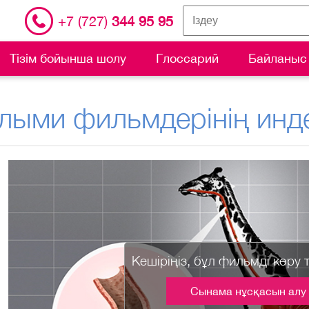
+7 (727)
344 95 95
Тізім бойынша шолу
Глоссарий
Байланыс
лыми фильмдерінің инде
Кешіріңіз, бұл фильмді көру 
Сынама нұсқасын алу