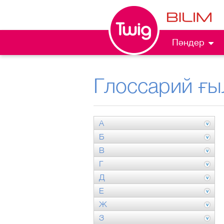
Пәндер
Глоссарий ғы
А
Б
В
Г
Д
Е
Ж
З