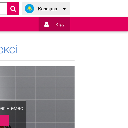
Қазақша

Кiру
ксі
тегін емес