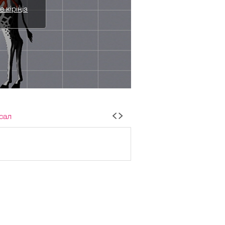
 кіріңіз
сал