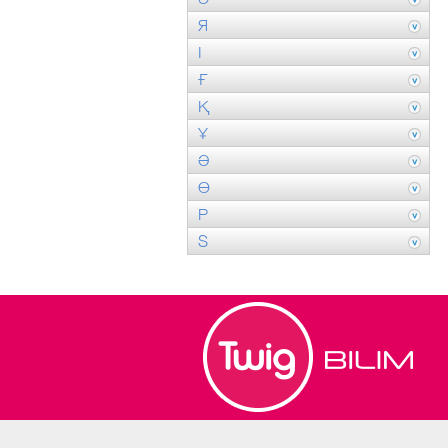
Я
І
Ғ
Қ
Ұ
Ә
Ө
P
S