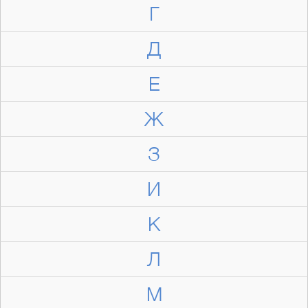
Г
Д
Е
Ж
З
И
К
Л
М