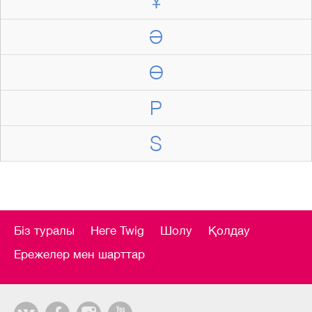
Ұ
Ә
Ө
P
S
Біз туралы
Неге Twig
Шолу
Қолдау
Ережелер мен шарттар