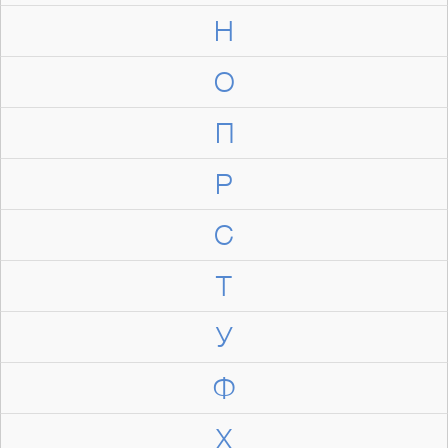
Н
О
П
Р
С
Т
У
Ф
Х