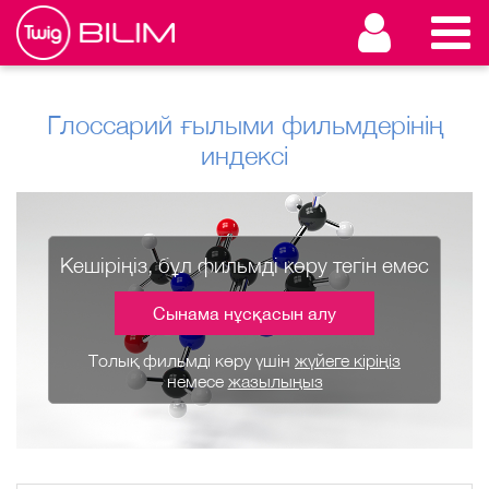
Глоссарий ғылыми фильмдерінің
индексі
Кешіріңіз, бұл фильмді көру тегін емес
Сынама нұсқасын алу
Толық фильмді көру үшін
жүйеге кіріңіз
немесе
жазылыңыз