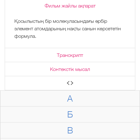
Фильм жайлы ақпарат
Қосылыстың бір молекуласындағы әрбір
элемент атомдарының нақты санын көрсететін
формула.
Транскрипт
Контекстік мысал
А
Б
В