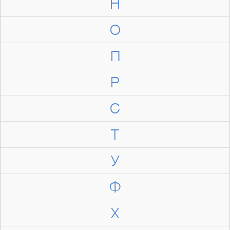
Н
О
П
Р
С
Т
У
Ф
Х