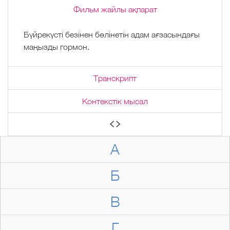
Фильм жайлы ақпарат
Бүйрекүсті безінен бөлінетін адам ағзасындағы
маңызды гормон.
Транскрипт
Контекстік мысал
А
Б
В
Г