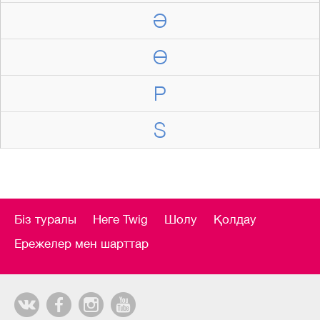
Ә
Ө
P
S
Біз туралы
Неге Twig
Шолу
Қолдау
Ережелер мен шарттар