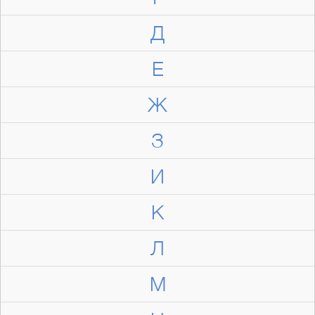
Д
Е
Ж
З
И
К
Л
М