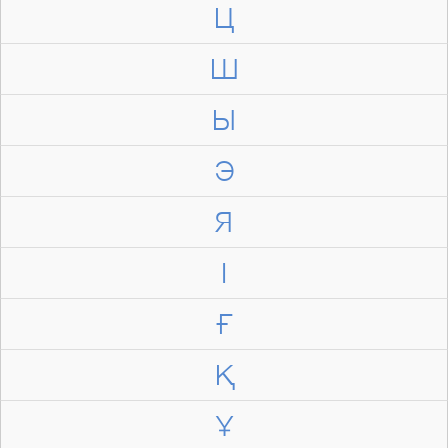
Ц
Ш
Ы
Э
Я
І
Ғ
Қ
Ұ