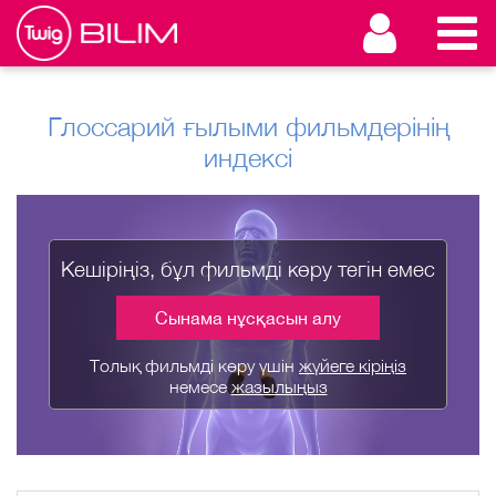
Глоссарий ғылыми фильмдерінің
индексі
Кешіріңіз, бұл фильмді көру тегін емес
Сынама нұсқасын алу
Толық фильмді көру үшін
жүйеге кіріңіз
немесе
жазылыңыз