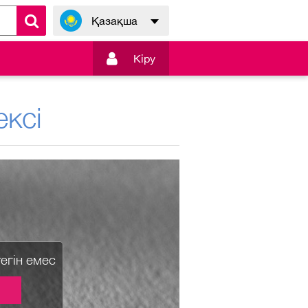
Қазақша

Кiру
ксі
тегін емес