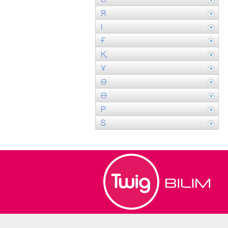
Я
І
Ғ
Қ
Ұ
Ә
Ө
P
S