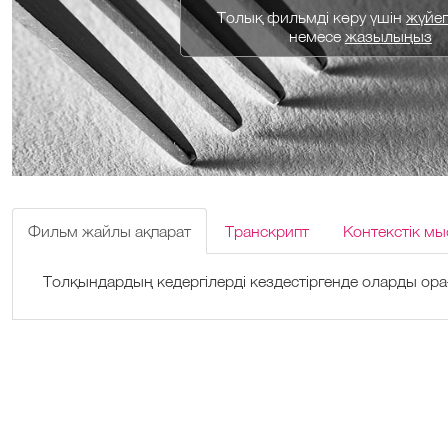
Толық фильмді көру үшін
жүйеге
немесе
жазылыңыз
Фильм жайлы ақпарат
Транскрипт
Контекстік мы
Толқындардың кедергілерді кездестіргенде оларды орағ