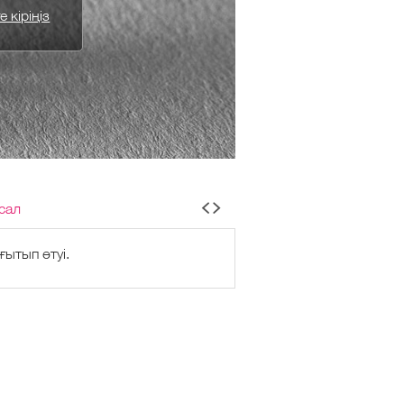
 кіріңіз
сал
ытып өтуі.