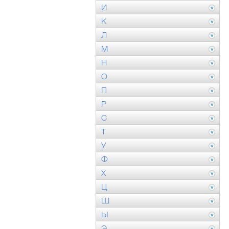
И
К
Л
М
Н
О
П
Р
С
Т
У
Ф
Х
Ц
Ш
Ы
Э