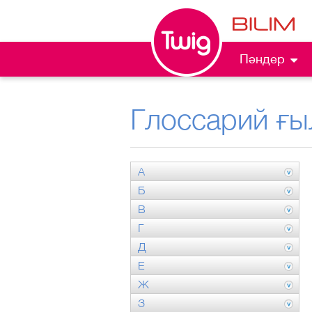
Пәндер
Глоссарий ғы
А
Б
В
Г
Д
Е
Ж
З