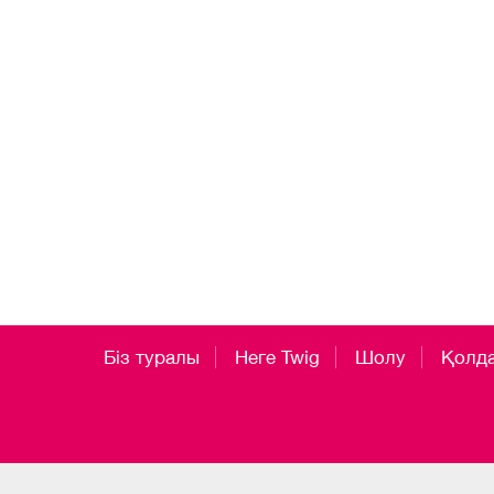
Біз туралы
Неге Twig
Шолу
Қолд