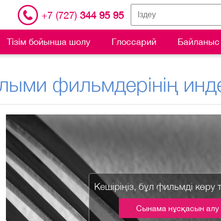
+7 (727)
344 95 95
Тізім бойынша шолу
Глоссарий
Байланыс
лыми фильмдерінің инде
Кешіріңіз, бұл фильмді көру 
Сынама нұсқасын алу